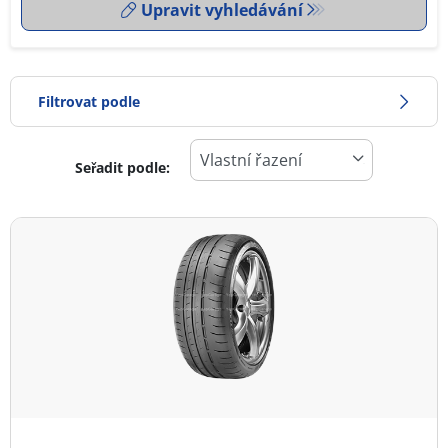
Upravit vyhledávání
Filtrovat podle
Seřadit podle:
0
Cena
2
Typ pneumatiky
Všechny typy (4)
Zimní (0)
Letní (4)
Celoroční (0)