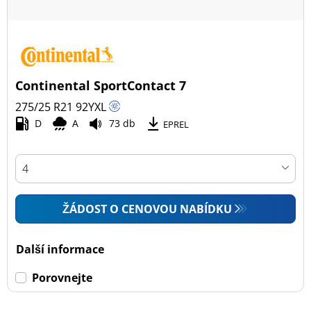
Continental SportContact 7
275/25 R21
92
Y
XL
D
A
73 db
EPREL
ŽÁDOST O CENOVOU NABÍDKU
Další informace
Porovnejte