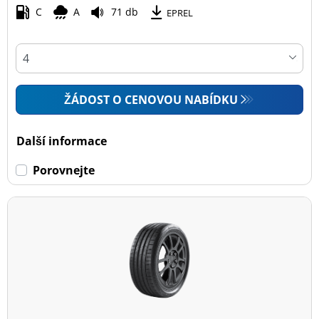
C
A
71 db
EPREL
ŽÁDOST O CENOVOU NABÍDKU
Další informace
Porovnejte