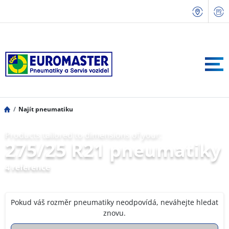
Najít pneumatiku
Products tailored to dimensions of your:
275/25 R21 pneumatiky
4 reference
Pokud váš rozměr pneumatiky neodpovídá, neváhejte hledat
znovu.