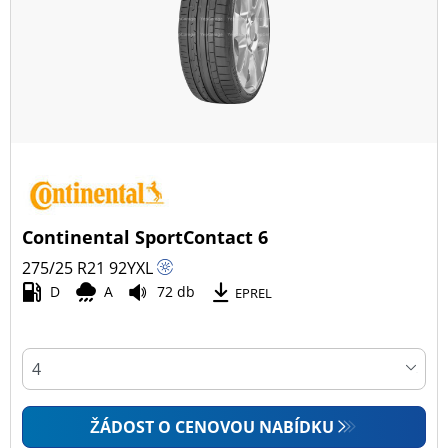
Continental SportContact 6
275/25 R21
92
Y
XL
D
A
72 db
EPREL
ŽÁDOST O CENOVOU NABÍDKU