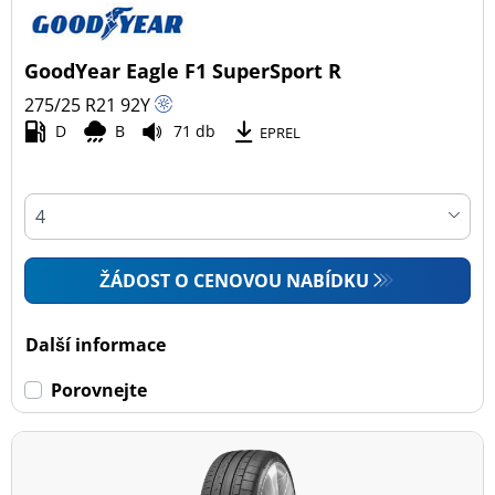
Typ vozidla
GoodYear Eagle F1 SuperSport R
Všechny typy (4)
275/25 R21
92
Y
Osobní vůz (4)
D
B
71 db
EPREL
4x4 (0)
Dodávka (0)
Campingový vůz (0)
Zemědělská technika (0)
ŽÁDOST O CENOVOU NABÍDKU
Dojezdové
Další informace
Dojezdové (0)
Porovnejte
Ne dojezdové (4)
Další možnosti