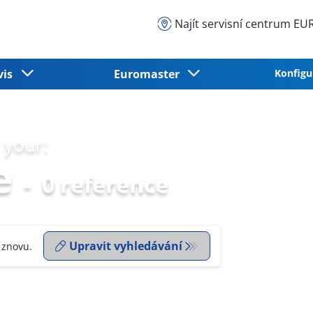
Najít servisní centrum 
vis
Euromaster
Konfigu
 your:
e
-
0 reference
Upravit vyhledávání
 znovu.