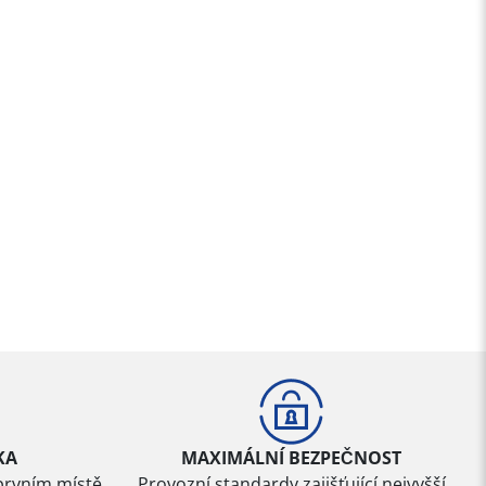
KA
MAXIMÁLNÍ BEZPEČNOST
prvním místě
Provozní standardy zajišťující nejvyšší