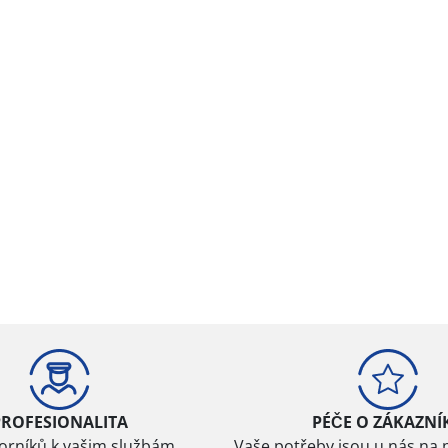
PROFESIONALITA
PÉČE O ZÁKAZNÍ
borníků k vašim službám
Vaše potřeby jsou u nás na 