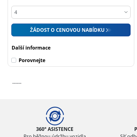
Osobní vůz (0)
4x4 (1)
Dodávka (0)
ŽÁDOST O CENOVOU NABÍDKU
Campingový vůz (0)
Zemědělská technika
Další informace
(0)
Porovnejte
Dojezdové
------
Dojezdové (0)
Ne dojezdové (1)
Další
možnosti
360° ASISTENCE
Pro běžnou údržbu vozidla
Síť od