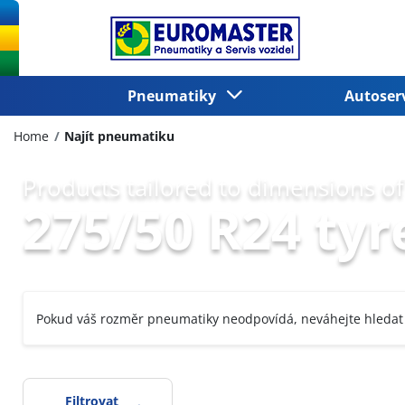
Pneumatiky
Autoser
Home
Najít pneumatiku
Products tailored to dimensions of
275/50 R24 tyr
Pokud váš rozměr pneumatiky neodpovídá, neváhejte hledat
Filtrovat