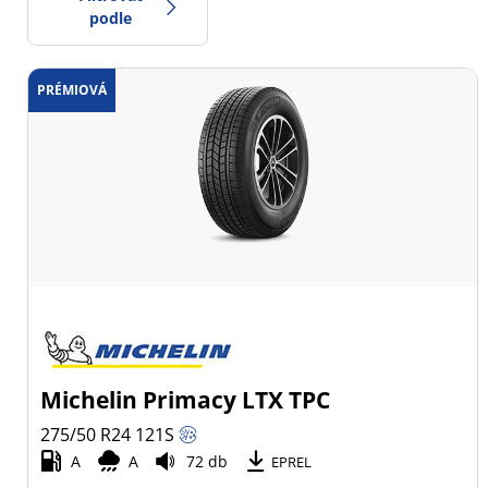
podle
PRÉMIOVÁ
-1
Cena
1
Typ pneumatiky
Všechny typy (1)
Zimní (0)
Letní (0)
Celoroční (1)
Michelin Primacy LTX TPC
Typ vozidla
275/50 R24
121
S
A
A
72 db
Všechny typy (1)
EPREL