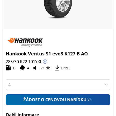
Hankook Ventus S1 evo3 K127 B AO
285/30 R22
101
Y
XL
D
A
71 db
EPREL
ŽÁDOST O CENOVOU NABÍDKU
Další informace