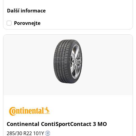
Dojezdové
Další informace
Dojezdové (0)
Porovnejte
Ne dojezdové (18)
Další možnosti
Continental ContiSportContact 3 MO
285/30 R22
101
Y