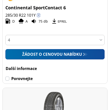
Continental SportContact 6
285/30 R22
101
Y
D
A
75 db
EPREL
ŽÁDOST O CENOVOU NABÍDKU
Další informace
Porovnejte