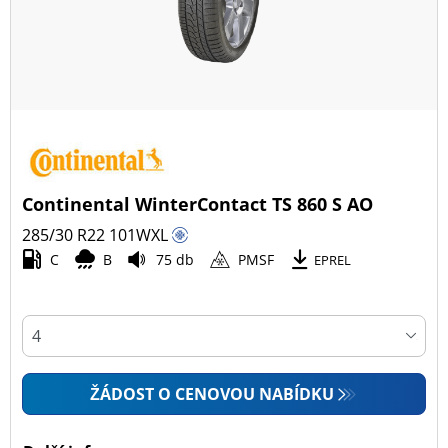
Continental WinterContact TS 860 S AO
285/30 R22
101
W
XL
C
B
75 db
PMSF
EPREL
ŽÁDOST O CENOVOU NABÍDKU