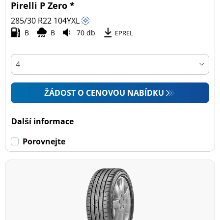
Pirelli P Zero *
285/30 R22
104
Y
XL
B
B
70 db
EPREL
ŽÁDOST O CENOVOU NABÍDKU
Další informace
Porovnejte