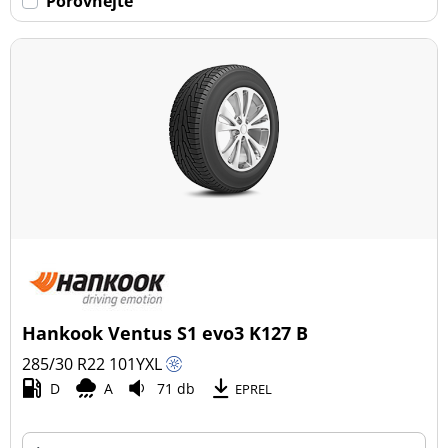
Porovnejte
Hankook Ventus S1 evo3 K127 B
285/30 R22
101
Y
XL
D
A
71 db
EPREL