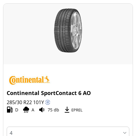
Continental SportContact 6 AO
285/30 R22
101
Y
D
A
75 db
EPREL