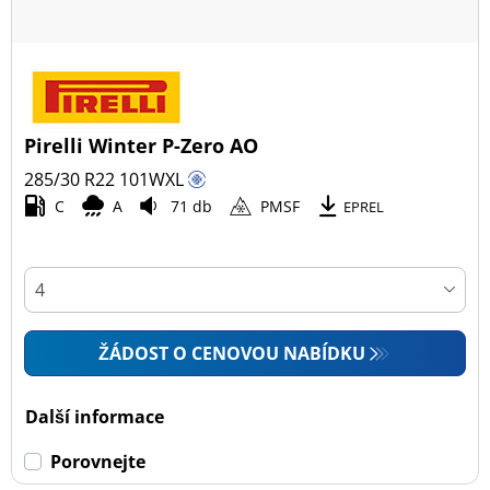
Pirelli Winter P-Zero AO
285/30 R22
101
W
XL
C
A
71 db
PMSF
EPREL
ŽÁDOST O CENOVOU NABÍDKU
Další informace
Porovnejte