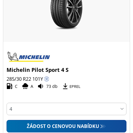
Všechny typy (18)
Zimní (4)
Letní (14)
Celoroční (0)
Typ vozidla
Michelin Pilot Sport 4 S
Všechny typy (18)
285/30 R22
101
Y
Osobní vůz (18)
C
A
73 db
EPREL
4x4 (0)
Dodávka (0)
Campingový vůz (0)
Zemědělská technika (0)
ŽÁDOST O CENOVOU NABÍDKU