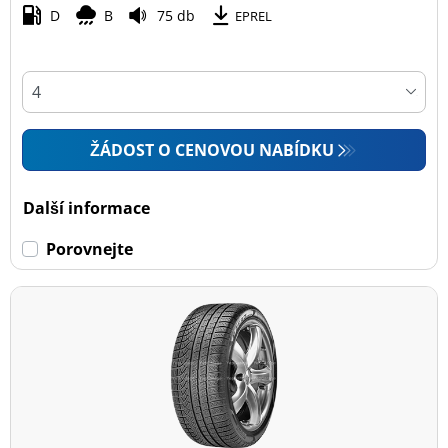
D
B
75 db
EPREL
ŽÁDOST O CENOVOU NABÍDKU
Další informace
Porovnejte