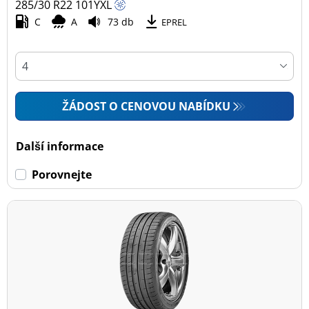
285/30 R22
101
Y
XL
C
A
73 db
EPREL
ŽÁDOST O CENOVOU NABÍDKU
Další informace
Porovnejte