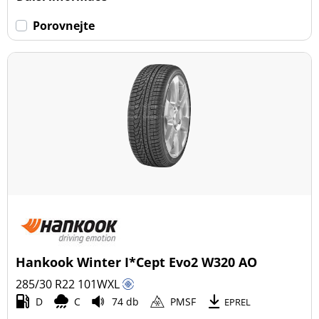
Porovnejte
Hankook Winter I*Cept Evo2 W320 AO
285/30 R22
101
W
XL
D
C
74 db
PMSF
EPREL