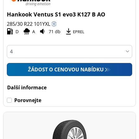
Hankook Ventus S1 evo3 K127 B AO
285/30 R22
101
Y
XL
D
A
71 db
EPREL
ŽÁDOST O CENOVOU NABÍDKU
Další informace
Porovnejte