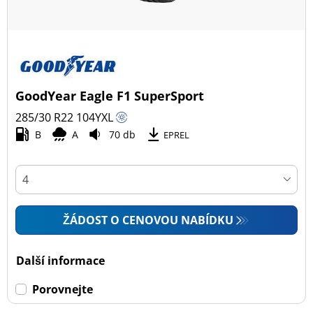
GoodYear Eagle F1 SuperSport
285/30 R22
104
Y
XL
B
A
70 db
EPREL
ŽÁDOST O CENOVOU NABÍDKU
Další informace
Porovnejte