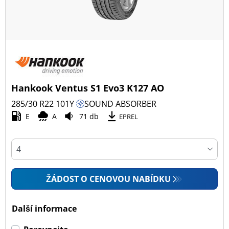
Hankook Ventus S1 Evo3 K127 AO
285/30 R22
101
Y
SOUND ABSORBER
E
A
71 db
EPREL
ŽÁDOST O CENOVOU NABÍDKU
Další informace