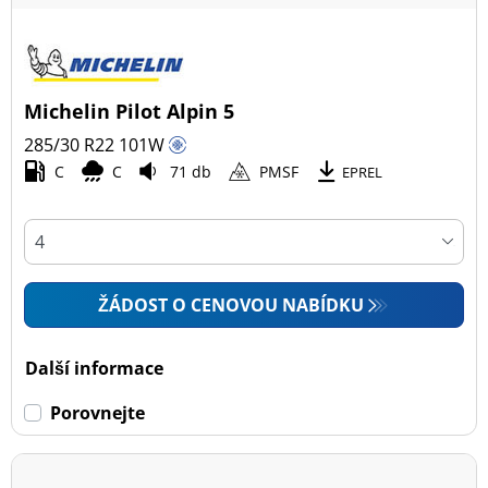
Michelin Pilot Alpin 5
285/30 R22
101
W
C
C
71 db
PMSF
EPREL
ŽÁDOST O CENOVOU NABÍDKU
Další informace
Porovnejte