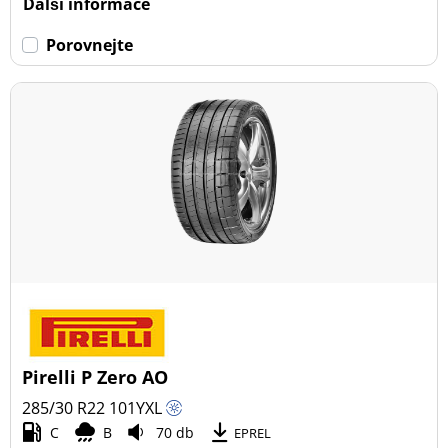
Další informace
Porovnejte
Pirelli P Zero AO
285/30 R22
101
Y
XL
C
B
70 db
EPREL