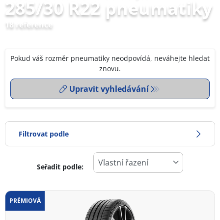
285/30 R22 pneumatiky
18 reference
Pokud váš rozměr pneumatiky neodpovídá, neváhejte hledat
znovu.
Upravit vyhledávání
Filtrovat podle
Seřadit podle:
0
Cena
2
PRÉMIOVÁ
Typ pneumatiky