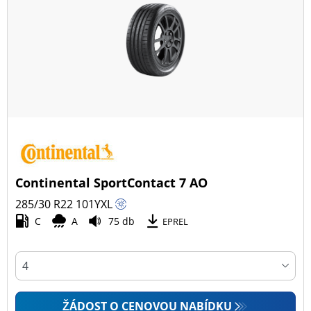
Continental SportContact 7 AO
285/30 R22
101
Y
XL
C
A
75 db
EPREL
ŽÁDOST O CENOVOU NABÍDKU