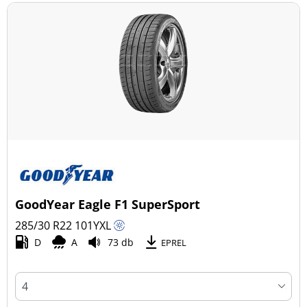
GoodYear Eagle F1 SuperSport
285/30 R22
101
Y
XL
D
A
73 db
EPREL