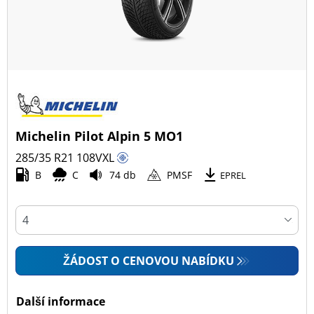
Michelin Pilot Alpin 5 MO1
285/35 R21
108
V
XL
B
C
74 db
PMSF
EPREL
ŽÁDOST O CENOVOU NABÍDKU
Další informace