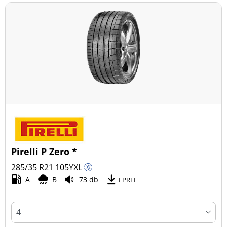
Pirelli P Zero *
285/35 R21
105
Y
XL
A
B
73 db
EPREL