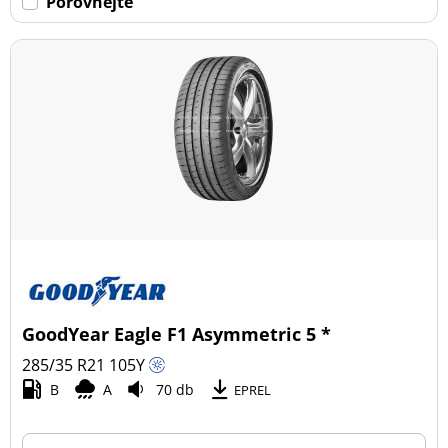
Porovnejte
GoodYear Eagle F1 Asymmetric 5 *
285/35 R21
105
Y
B
A
70 db
EPREL