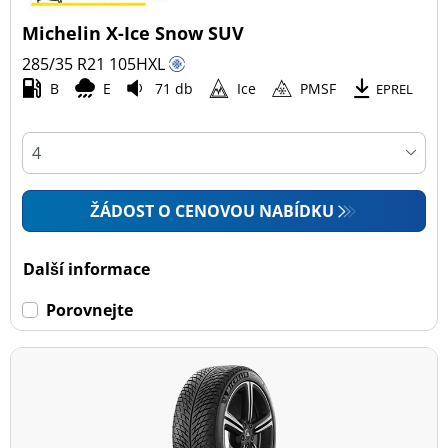
Michelin X-Ice Snow SUV
285/35 R21
105
H
XL
B
E
71 db
Ice
PMSF
EPREL
ŽÁDOST O CENOVOU NABÍDKU
Další informace
Porovnejte