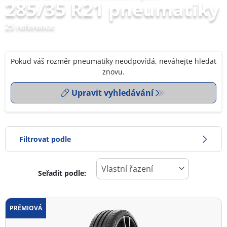
285/35 R21 pneumatiky
25 reference
Pokud váš rozměr pneumatiky neodpovídá, neváhejte hledat
znovu.
Upravit vyhledávání
Filtrovat podle
Seřadit podle:
0
Cena
2
PRÉMIOVÁ
Typ pneumatiky