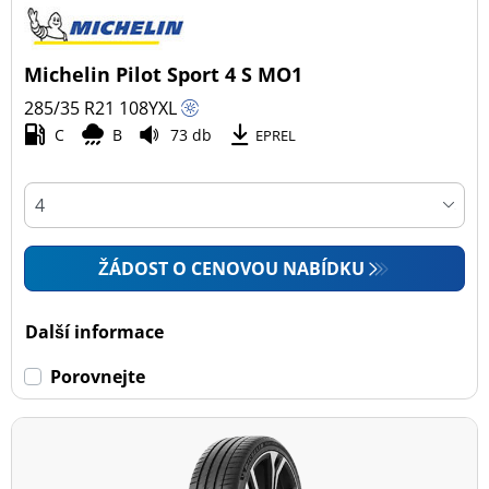
Michelin Pilot Sport 4 S MO1
285/35 R21
108
Y
XL
C
B
73 db
EPREL
ŽÁDOST O CENOVOU NABÍDKU
Další informace
Porovnejte