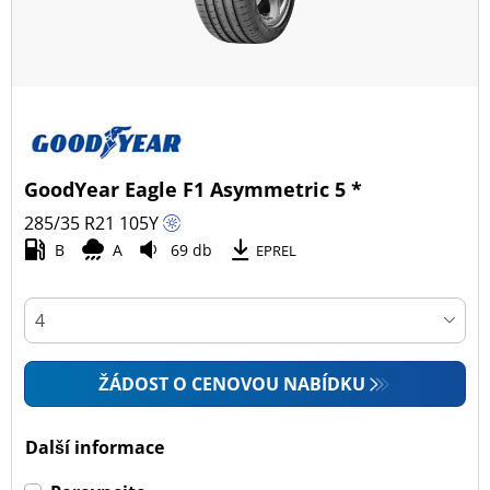
GoodYear Eagle F1 Asymmetric 5 *
285/35 R21
105
Y
B
A
69 db
EPREL
ŽÁDOST O CENOVOU NABÍDKU
Další informace