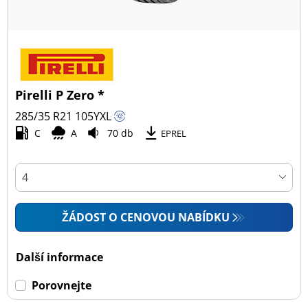
Pirelli P Zero *
285/35 R21
105
Y
XL
C
A
70 db
EPREL
ŽÁDOST O CENOVOU NABÍDKU
Další informace
Porovnejte