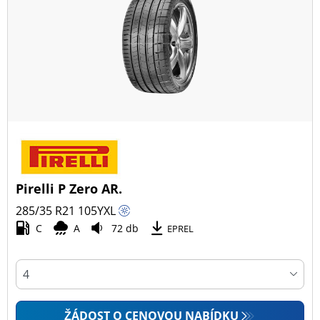
Pirelli P Zero AR.
285/35 R21
105
Y
XL
C
A
72 db
EPREL
ŽÁDOST O CENOVOU NABÍDKU