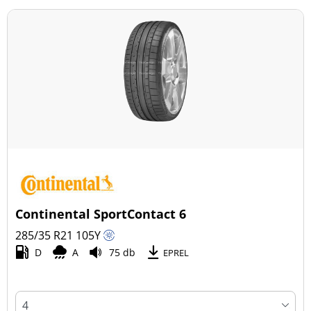
Continental SportContact 6
285/35 R21
105
Y
D
A
75 db
EPREL