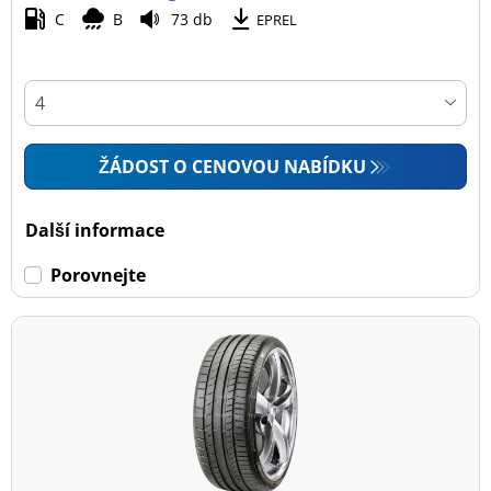
C
B
73 db
EPREL
ŽÁDOST O CENOVOU NABÍDKU
Další informace
Porovnejte