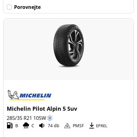
Porovnejte
Michelin Pilot Alpin 5 Suv
285/35 R21
105
W
B
C
74 db
PMSF
EPREL