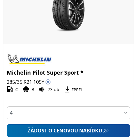
Všechny typy (25)
Zimní (6)
Letní (19)
Celoroční (0)
Typ vozidla
Michelin Pilot Super Sport *
Všechny typy (25)
285/35 R21
105
Y
Osobní vůz (22)
C
B
73 db
EPREL
4x4 (3)
Dodávka (0)
Campingový vůz (0)
Zemědělská technika (0)
ŽÁDOST O CENOVOU NABÍDKU