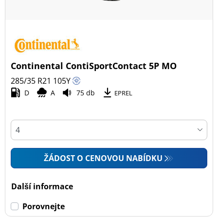
Continental ContiSportContact 5P MO
285/35 R21
105
Y
D
A
75 db
EPREL
ŽÁDOST O CENOVOU NABÍDKU
Další informace
Porovnejte