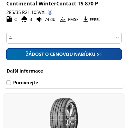
Continental WinterContact TS 870 P
285/35 R21
105
V
XL
C
B
74 db
PMSF
EPREL
ŽÁDOST O CENOVOU NABÍDKU
Další informace
Porovnejte