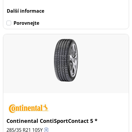
Dojezdové
Další informace
Dojezdové (2)
Porovnejte
Ne dojezdové (25)
Další možnosti
Continental ContiSportContact 5 *
285/35 R21
105
Y