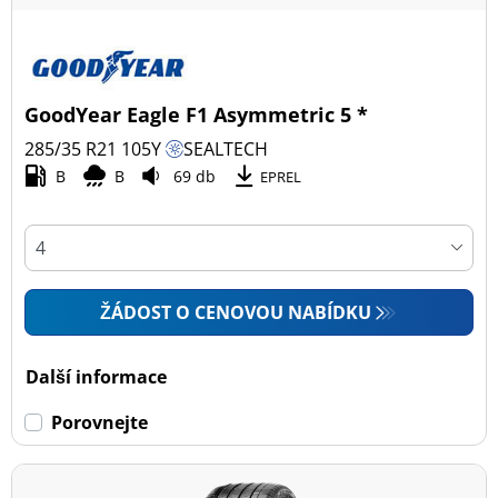
GoodYear Eagle F1 Asymmetric 5 *
285/35 R21
105
Y
SEALTECH
B
B
69 db
EPREL
ŽÁDOST O CENOVOU NABÍDKU
Další informace
Porovnejte