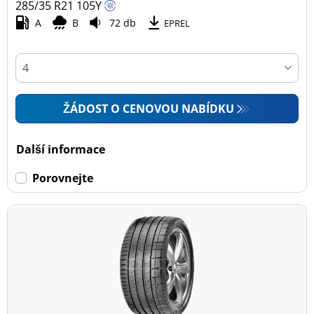
285/35 R21
105
Y
A
B
72 db
EPREL
ŽÁDOST O CENOVOU NABÍDKU
Další informace
Porovnejte