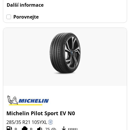
Další informace
Porovnejte
Michelin Pilot Sport EV N0
285/35 R21
105
Y
XL
B
B
75 db
EPREL