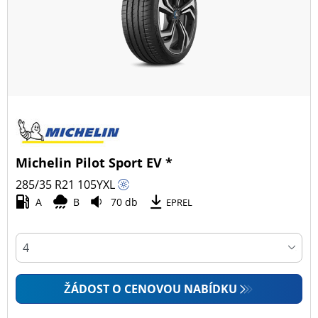
Michelin Pilot Sport EV *
285/35 R21
105
Y
XL
A
B
70 db
EPREL
ŽÁDOST O CENOVOU NABÍDKU