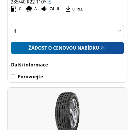
285/40 R22
110
Y
C
A
74 db
Všechny typy (47)
EPREL
Osobní vůz (26)
4x4 (21)
Dodávka (0)
ŽÁDOST O CENOVOU NABÍDKU
Campingový vůz (0)
Zemědělská technika
Další informace
(0)
Porovnejte
Dojezdové
Dojezdové (0)
Ne dojezdové (47)
Další
možnosti