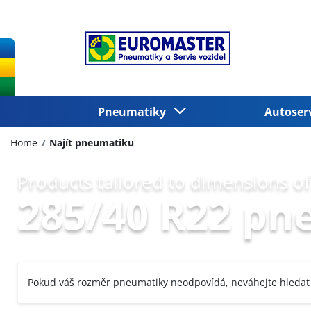
Pneumatiky
Autoser
Home
Najít pneumatiku
Products tailored to dimensions of
285/40 R22 pn
Pokud váš rozměr pneumatiky neodpovídá, neváhejte hledat