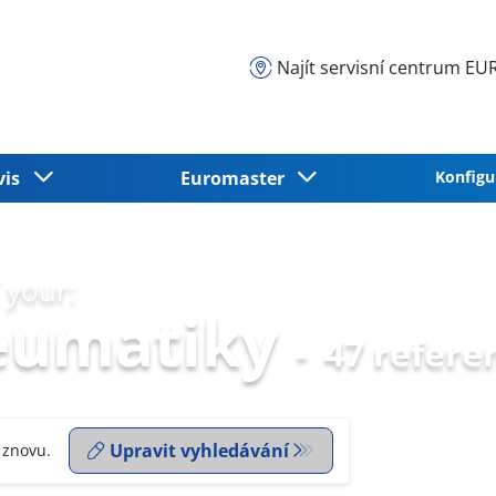
Najít servisní centrum 
vis
Euromaster
Konfigu
 your:
eumatiky
-
47 refere
Upravit vyhledávání
 znovu.