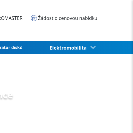
EUROMASTER
Žádost o cenovou nabídku
rátor disků
Elektromobilita
nce