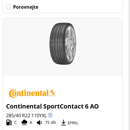
Porovnejte
Continental SportContact 6 AO
285/40 R22
110
Y
XL
C
A
75 db
EPREL