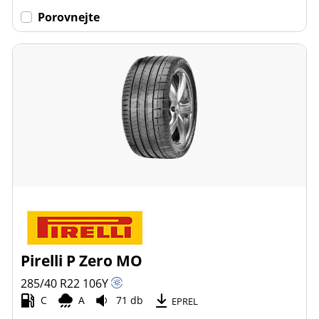
Porovnejte
Pirelli P Zero MO
285/40 R22
106
Y
C
A
71 db
EPREL