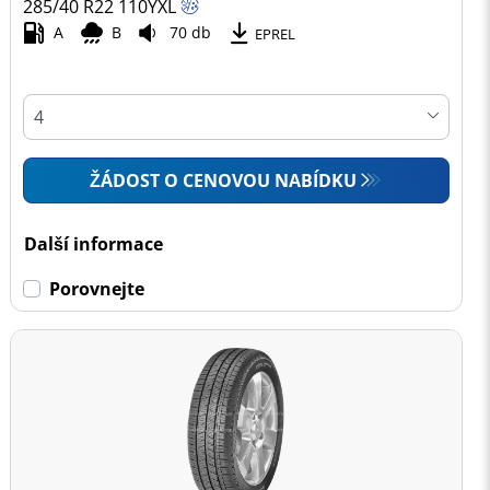
285/40 R22
110
Y
XL
A
B
70 db
EPREL
ŽÁDOST O CENOVOU NABÍDKU
Další informace
Porovnejte