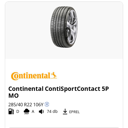
Continental ContiSportContact 5P
MO
285/40 R22
106
Y
D
A
74 db
EPREL