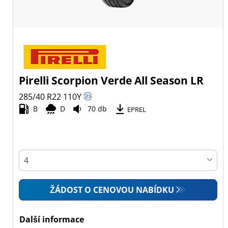
Pirelli Scorpion Verde All Season LR
285/40 R22
110
Y
B
D
70 db
EPREL
ŽÁDOST O CENOVOU NABÍDKU
Další informace