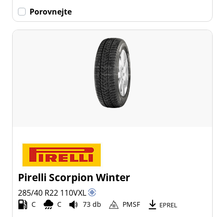
Porovnejte
Pirelli Scorpion Winter
285/40 R22
110
V
XL
C
C
73 db
PMSF
EPREL