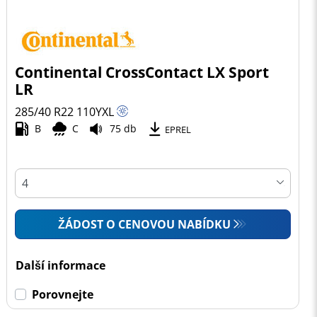
Continental CrossContact LX Sport
LR
285/40 R22
110
Y
XL
B
C
75 db
EPREL
ŽÁDOST O CENOVOU NABÍDKU
Další informace
Porovnejte