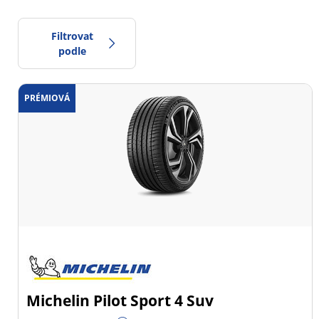
Filtrovat
podle
PRÉMIOVÁ
0
Cena
2
Typ pneumatiky
Všechny typy (47)
Zimní (12)
Letní (30)
Celoroční (5)
Michelin Pilot Sport 4 Suv
Typ vozidla