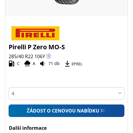
Pirelli P Zero MO-S
285/40 R22
106
Y
C
A
71 db
EPREL
ŽÁDOST O CENOVOU NABÍDKU
Další informace