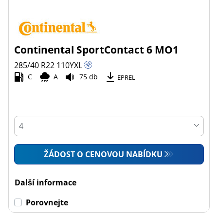
Continental SportContact 6 MO1
285/40 R22
110
Y
XL
C
A
75 db
EPREL
ŽÁDOST O CENOVOU NABÍDKU
Další informace
Porovnejte