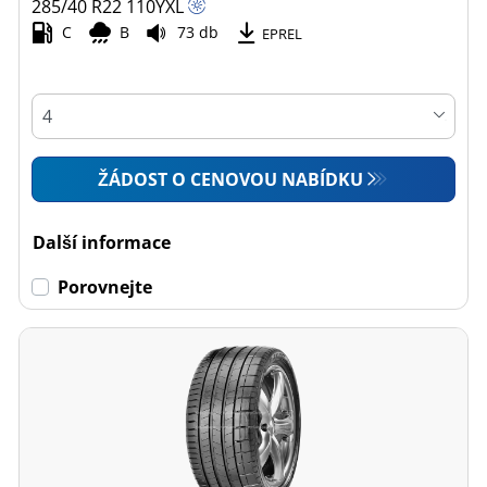
285/40 R22
110
Y
XL
C
B
73 db
EPREL
ŽÁDOST O CENOVOU NABÍDKU
Další informace
Porovnejte