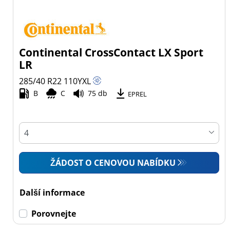
Continental CrossContact LX Sport
LR
285/40 R22
110
Y
XL
B
C
75 db
EPREL
ŽÁDOST O CENOVOU NABÍDKU
Další informace
Porovnejte