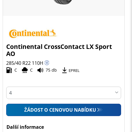
Continental CrossContact LX Sport
AO
285/40 R22
110
H
C
C
75 db
EPREL
ŽÁDOST O CENOVOU NABÍDKU
Další informace