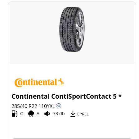
Continental ContiSportContact 5 *
285/40 R22
110
Y
XL
C
A
73 db
EPREL