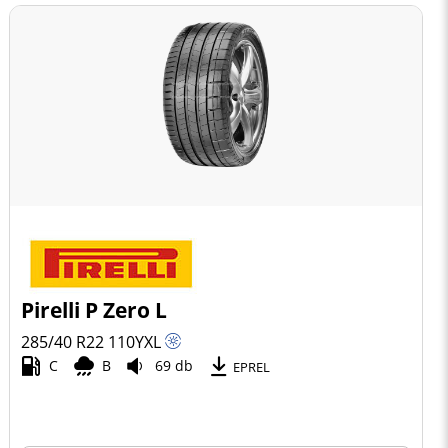
Pirelli P Zero L
285/40 R22
110
Y
XL
C
B
69 db
EPREL