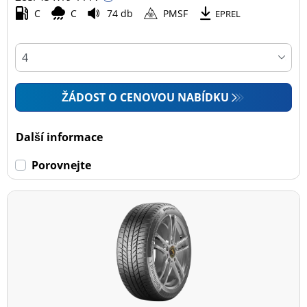
C
C
74 db
PMSF
EPREL
ŽÁDOST O CENOVOU NABÍDKU
Další informace
Porovnejte