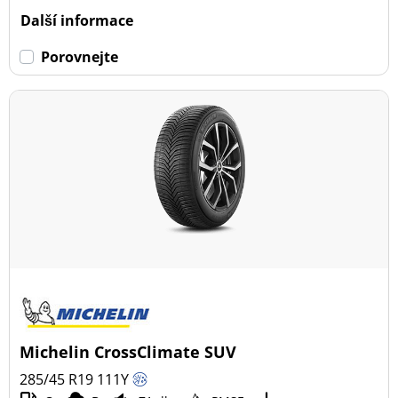
Dojezdové
Další informace
Dojezdové (7)
Porovnejte
Ne dojezdové (17)
Další možnosti
Michelin CrossClimate SUV
285/45 R19
111
Y