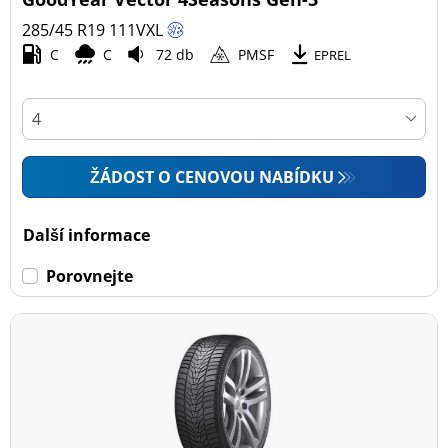
285/45 R19
111
V
XL
C
C
72 db
PMSF
EPREL
ŽÁDOST O CENOVOU NABÍDKU
Další informace
Porovnejte