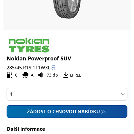
Nokian Powerproof SUV
285/45 R19
111
W
XL
C
A
73 db
EPREL
ŽÁDOST O CENOVOU NABÍDKU
Další informace