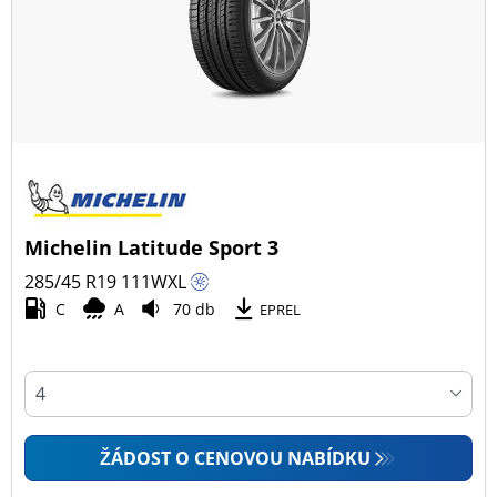
Všechny typy (17)
Zimní (6)
Letní (9)
Celoroční (3)
Typ vozidla
Michelin Latitude Sport 3
Všechny typy (17)
285/45 R19
111
W
XL
Osobní vůz (9)
C
A
70 db
EPREL
4x4 (8)
Dodávka (0)
Campingový vůz (0)
Zemědělská technika (0)
ŽÁDOST O CENOVOU NABÍDKU