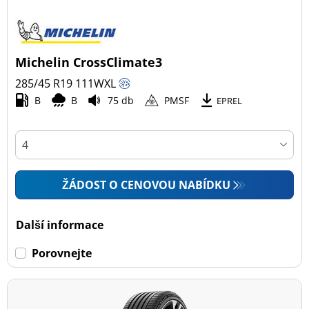
Michelin CrossClimate3
285/45 R19
111
W
XL
B
B
75 db
PMSF
EPREL
ŽÁDOST O CENOVOU NABÍDKU
Další informace
Porovnejte