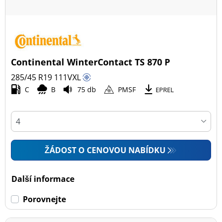
Continental WinterContact TS 870 P
285/45 R19
111
V
XL
C
B
75 db
PMSF
EPREL
ŽÁDOST O CENOVOU NABÍDKU
Další informace
Porovnejte