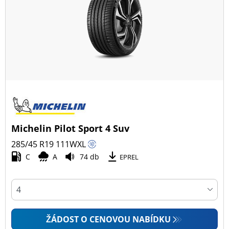
Michelin Pilot Sport 4 Suv
285/45 R19
111
W
XL
C
A
74 db
EPREL
ŽÁDOST O CENOVOU NABÍDKU