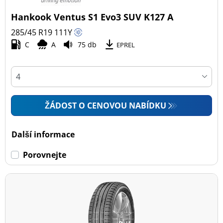
Hankook Ventus S1 Evo3 SUV K127 A
285/45 R19
111
Y
C
A
75 db
EPREL
ŽÁDOST O CENOVOU NABÍDKU
Další informace
Porovnejte