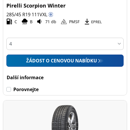
Pirelli Scorpion Winter
285/45 R19
111
V
XL
C
B
71 db
PMSF
EPREL
ŽÁDOST O CENOVOU NABÍDKU
Další informace
Porovnejte