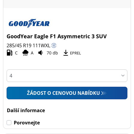
GoodYear Eagle F1 Asymmetric 3 SUV
285/45 R19
111
W
XL
C
A
70 db
EPREL
ŽÁDOST O CENOVOU NABÍDKU
Další informace
Porovnejte