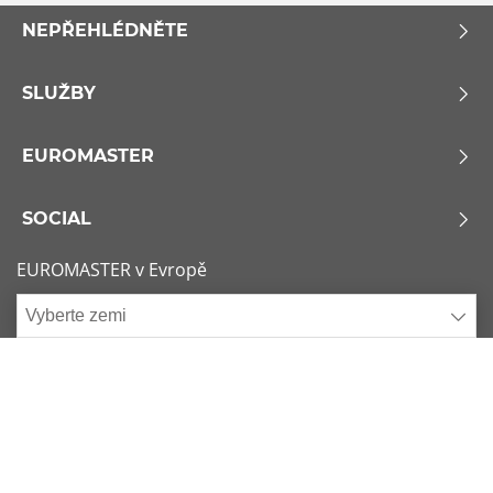
NEPŘEHLÉDNĚTE
SLUŽBY
EUROMASTER
SOCIAL
EUROMASTER v Evropě
Vyberte zemi
Zásady používání souborů Cookie
Podmínky použití
x
1/6
Sitemap
Kontaktujte nás
Nejžádanější rozměry