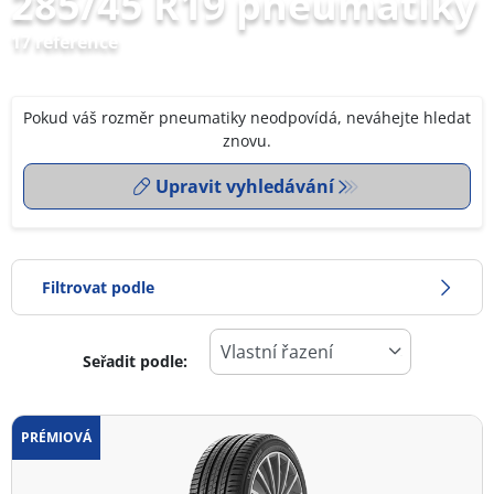
285/45 R19 pneumatiky
17 reference
Pokud váš rozměr pneumatiky neodpovídá, neváhejte hledat
znovu.
Upravit vyhledávání
Filtrovat podle
Seřadit podle:
0
Cena
2
PRÉMIOVÁ
Typ pneumatiky