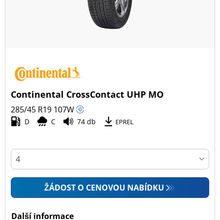
Continental CrossContact UHP MO
285/45 R19
107
W
D
C
74 db
EPREL
ŽÁDOST O CENOVOU NABÍDKU
Další informace