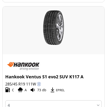
Hankook Ventus S1 evo2 SUV K117 A
285/45 R19
111
W
C
A
73 db
EPREL