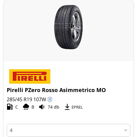
Pirelli PZero Rosso Asimmetrico MO
285/45 R19
107
W
C
B
74 db
EPREL