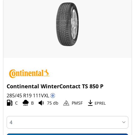
Continental WinterContact TS 850 P
285/45 R19
111
V
XL
C
B
75 db
PMSF
EPREL