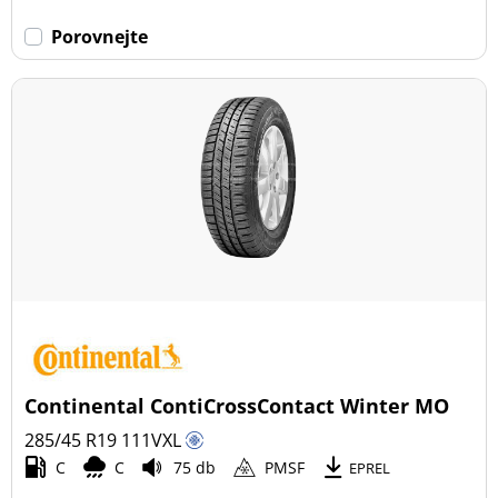
Porovnejte
Continental ContiCrossContact Winter MO
285/45 R19
111
V
XL
C
C
75 db
PMSF
EPREL