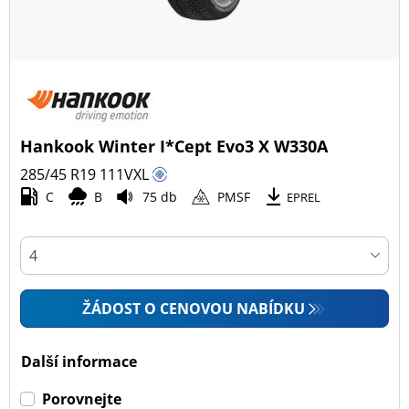
Hankook Winter I*Cept Evo3 X W330A
285/45 R19
111
V
XL
C
B
75 db
PMSF
EPREL
ŽÁDOST O CENOVOU NABÍDKU
Další informace
Porovnejte