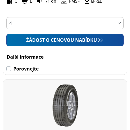
C
B
71 db
PMSF
EPREL
ŽÁDOST O CENOVOU NABÍDKU
Další informace
Porovnejte