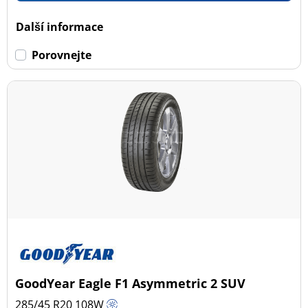
Dojezdové
Další informace
Dojezdové (0)
Porovnejte
Ne dojezdové (40)
Další možnosti
GoodYear Eagle F1 Asymmetric 2 SUV
285/45 R20
108
W