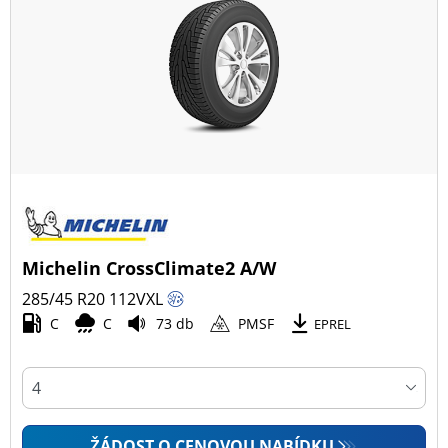
Michelin CrossClimate2 A/W
285/45 R20
112
V
XL
C
C
73 db
PMSF
EPREL
ŽÁDOST O CENOVOU NABÍDKU