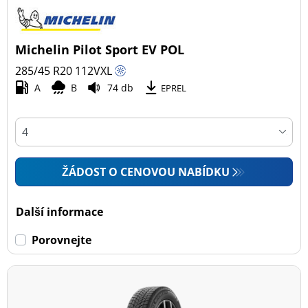
Michelin Pilot Sport EV POL
285/45 R20
112
V
XL
A
B
74 db
EPREL
ŽÁDOST O CENOVOU NABÍDKU
Další informace
Porovnejte