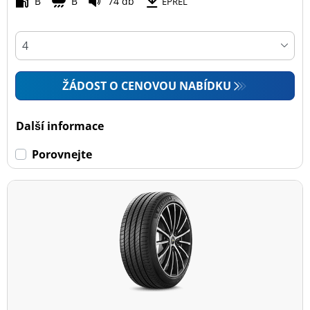
B
B
74 db
EPREL
ŽÁDOST O CENOVOU NABÍDKU
Další informace
Porovnejte