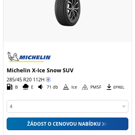
Michelin X-Ice Snow SUV
285/45 R20
112
H
B
E
71 db
Ice
PMSF
EPREL
ŽÁDOST O CENOVOU NABÍDKU