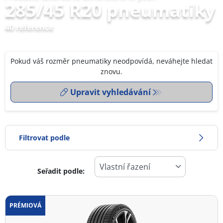
285/45 R20 pneumatiky
40 reference
Pokud váš rozměr pneumatiky neodpovídá, neváhejte hledat
znovu.
Upravit vyhledávání
Filtrovat podle
Seřadit podle:
0
Cena
2
PRÉMIOVÁ
Typ pneumatiky