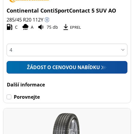
Continental ContiSportContact 5 SUV AO
285/45 R20
112
Y
C
A
75 db
EPREL
ŽÁDOST O CENOVOU NABÍDKU
Další informace
Porovnejte