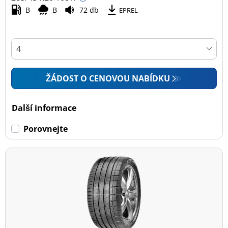
B
B
72 db
EPREL
ŽÁDOST O CENOVOU NABÍDKU
Další informace
Porovnejte