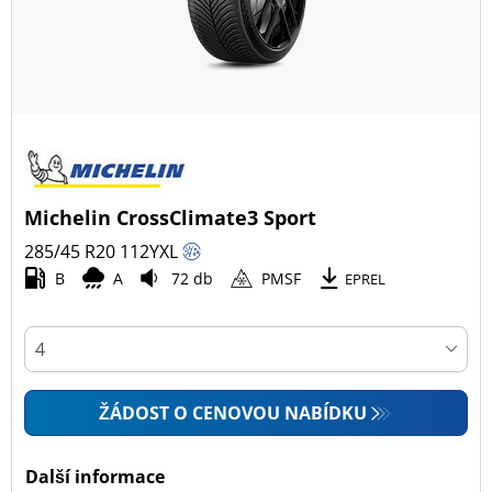
Michelin CrossClimate3 Sport
285/45 R20
112
Y
XL
B
A
72 db
PMSF
EPREL
ŽÁDOST O CENOVOU NABÍDKU
Další informace