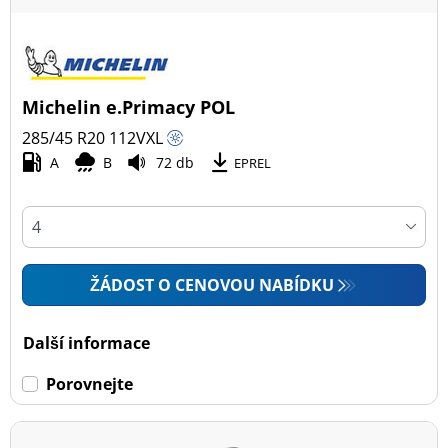
Michelin e.Primacy POL
285/45 R20
112
V
XL
A
B
72 db
EPREL
ŽÁDOST O CENOVOU NABÍDKU
Další informace
Porovnejte