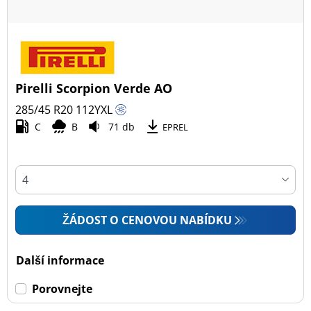
Pirelli Scorpion Verde AO
285/45 R20
112
Y
XL
C
B
71 db
EPREL
ŽÁDOST O CENOVOU NABÍDKU
Další informace
Porovnejte