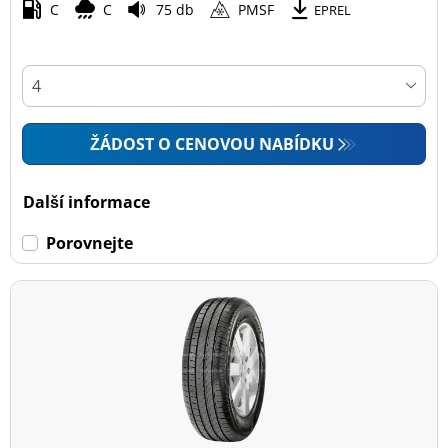
C
C
75 db
PMSF
EPREL
ŽÁDOST O CENOVOU NABÍDKU
Další informace
Porovnejte