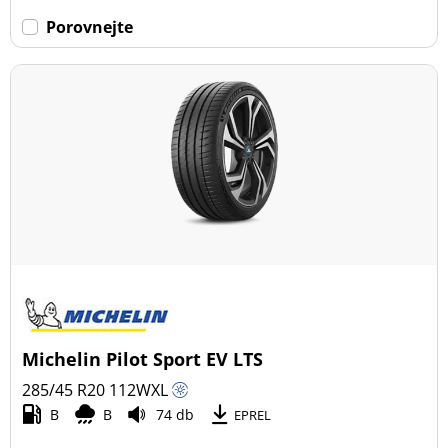
Porovnejte
Michelin Pilot Sport EV LTS
285/45 R20
112
W
XL
B
B
74 db
EPREL