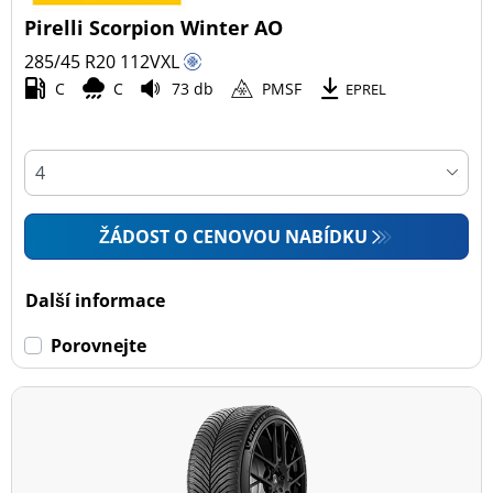
Pirelli Scorpion Winter AO
285/45 R20
112
V
XL
C
C
73 db
PMSF
EPREL
ŽÁDOST O CENOVOU NABÍDKU
Další informace
Porovnejte