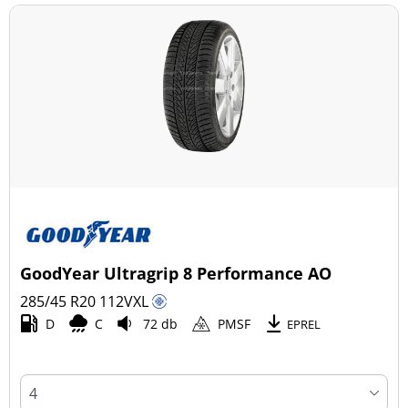
GoodYear Ultragrip 8 Performance AO
285/45 R20
112
V
XL
D
C
72 db
PMSF
EPREL