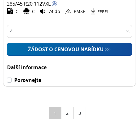
285/45 R20
112
V
XL
C
C
74 db
PMSF
EPREL
ŽÁDOST O CENOVOU NABÍDKU
Další informace
Porovnejte
1
2
3