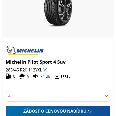
Všechny typy (40)
Zimní (14)
Letní (22)
Celoroční (4)
Typ vozidla
Michelin Pilot Sport 4 Suv
Všechny typy (40)
285/45 R20
112
Y
XL
Osobní vůz (28)
C
A
74 db
EPREL
4x4 (12)
Dodávka (0)
Campingový vůz (0)
Zemědělská technika (0)
ŽÁDOST O CENOVOU NABÍDKU