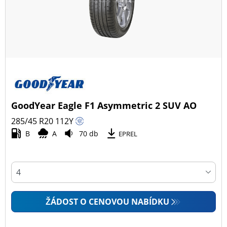
GoodYear Eagle F1 Asymmetric 2 SUV AO
285/45 R20
112
Y
B
A
70 db
EPREL
ŽÁDOST O CENOVOU NABÍDKU