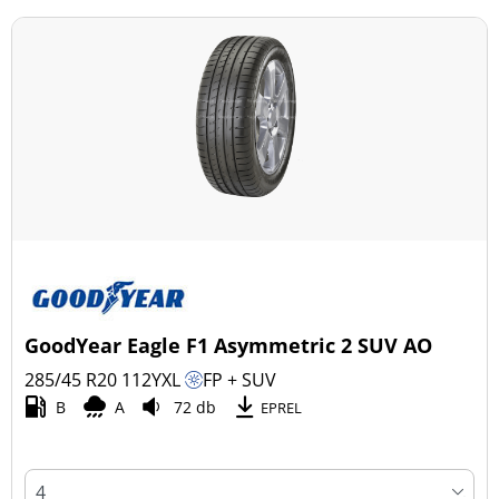
GoodYear Eagle F1 Asymmetric 2 SUV AO
285/45 R20
112
Y
XL
FP + SUV
B
A
72 db
EPREL