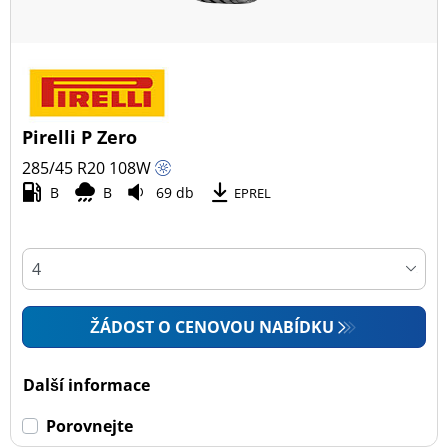
Pirelli P Zero
285/45 R20
108
W
B
B
69 db
EPREL
ŽÁDOST O CENOVOU NABÍDKU
Další informace
Porovnejte