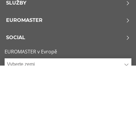
SLUŽBY
EUROMASTER
SOCIAL
EUROMASTER v Evropě
Vyberte zemi
Zásady používání souborů Cookie
x
1/6
Podmínky použití
Sitemap
Nejžádanější rozměry
Kontaktujte nás
225/45 R17 91Y
Consent choice
Copyright - 2019 - EUROMASTER Česká republika s.r.o. Euromaster v
Evropě