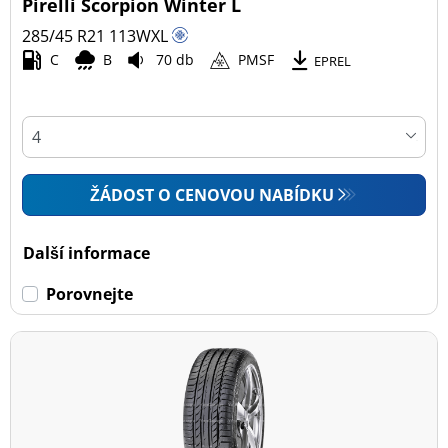
Pirelli Scorpion Winter L
285/45 R21
113
W
XL
C
B
70 db
PMSF
EPREL
ŽÁDOST O CENOVOU NABÍDKU
Další informace
Porovnejte