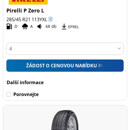
Pirelli P Zero L
285/45 R21
113
Y
XL
D
A
68 db
EPREL
ŽÁDOST O CENOVOU NABÍDKU
Další informace
Porovnejte