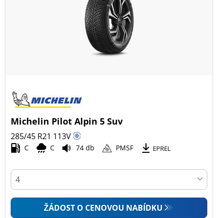
Michelin Pilot Alpin 5 Suv
285/45 R21
113
V
C
C
74 db
PMSF
EPREL
ŽÁDOST O CENOVOU NABÍDKU