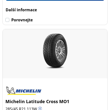
Dojezdové
Další informace
Dojezdové (5)
Porovnejte
Ne dojezdové (41)
Další možnosti
Michelin Latitude Cross MO1
285/45 R21
113
W