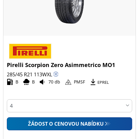
Pirelli Scorpion Zero Asimmetrico MO1
285/45 R21
113
W
XL
B
B
70 db
PMSF
EPREL
ŽÁDOST O CENOVOU NABÍDKU