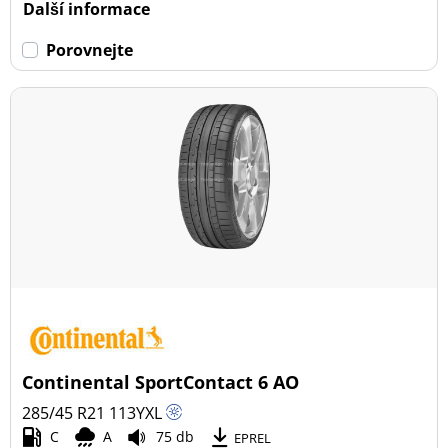
Další informace
Porovnejte
Continental SportContact 6 AO
285/45 R21
113
Y
XL
C
A
75 db
EPREL