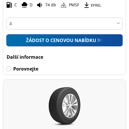
C
D
74 db
PMSF
EPREL
ŽÁDOST O CENOVOU NABÍDKU
Další informace
Porovnejte