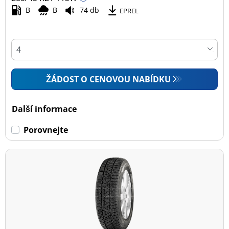
B
B
74 db
EPREL
ŽÁDOST O CENOVOU NABÍDKU
Další informace
Porovnejte