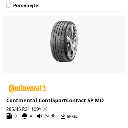
Porovnejte
Continental ContiSportContact 5P MO
285/45 R21
109
Y
D
A
74 db
EPREL