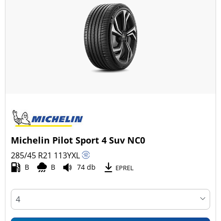
Michelin Pilot Sport 4 Suv NC0
285/45 R21
113
Y
XL
B
B
74 db
EPREL