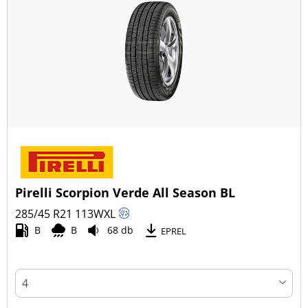
Pirelli Scorpion Verde All Season BL
285/45 R21
113
W
XL
B
B
68 db
EPREL