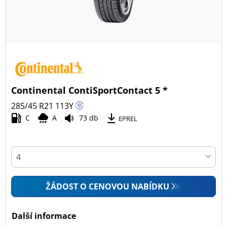
Continental ContiSportContact 5 *
285/45 R21
113
Y
C
A
73 db
EPREL
ŽÁDOST O CENOVOU NABÍDKU
Další informace