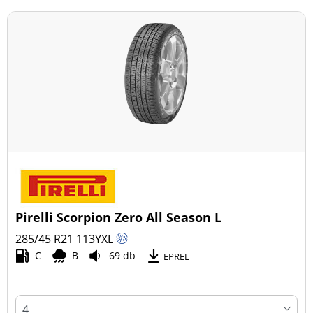
Pirelli Scorpion Zero All Season L
285/45 R21
113
Y
XL
C
B
69 db
EPREL