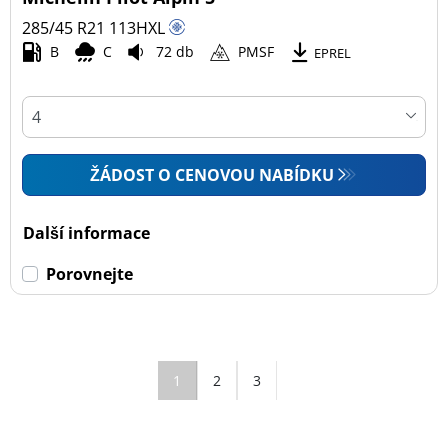
285/45 R21
113
H
XL
B
C
72 db
PMSF
EPREL
ŽÁDOST O CENOVOU NABÍDKU
Další informace
Porovnejte
1
2
3