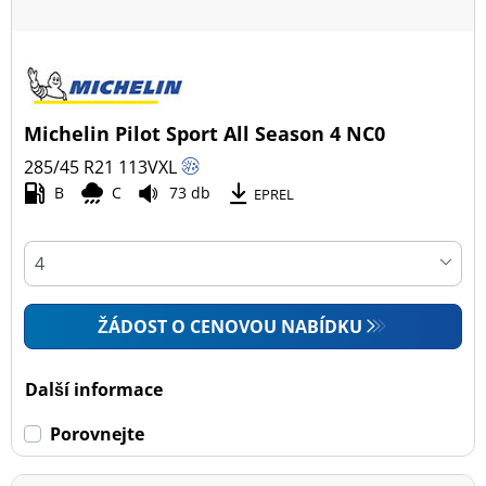
Michelin Pilot Sport All Season 4 NC0
285/45 R21
113
V
XL
B
C
73 db
EPREL
ŽÁDOST O CENOVOU NABÍDKU
Další informace
Porovnejte