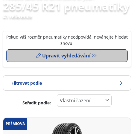
285/45 R21 pneumatiky
41 reference
Pokud váš rozměr pneumatiky neodpovídá, neváhejte hledat
znovu.
Upravit vyhledávání
Filtrovat podle
Seřadit podle:
0
Cena
2
PRÉMIOVÁ
Typ pneumatiky