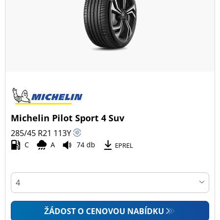
Všechny typy (41)
Zimní (12)
Letní (22)
Celoroční (7)
Typ vozidla
Michelin Pilot Sport 4 Suv
Všechny typy (41)
285/45 R21
113
Y
Osobní vůz (20)
C
A
74 db
EPREL
4x4 (21)
Dodávka (0)
Campingový vůz (0)
Zemědělská technika (0)
ŽÁDOST O CENOVOU NABÍDKU