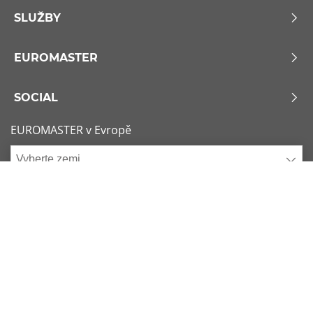
SLUŽBY
EUROMASTER
SOCIAL
EUROMASTER v Evropě
Vyberte zemi
Zásady používání souborů Cookie
x
1/6
Podmínky použití
Sitemap
Nejžádanější rozměry
Kontaktujte nás
225/45 R17 91Y
Consent choice
Copyright - 2019 - EUROMASTER Česká republika s.r.o. Euromaster v