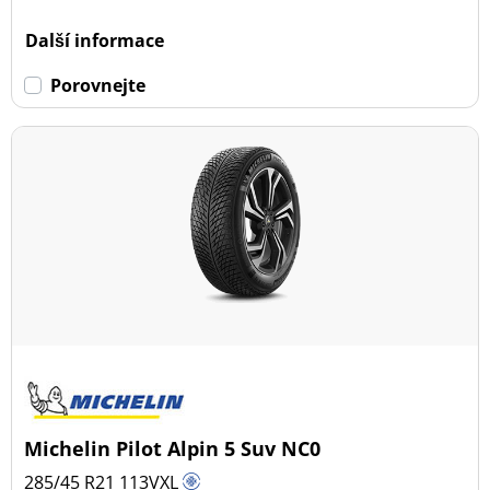
Další informace
Porovnejte
Michelin Pilot Alpin 5 Suv NC0
285/45 R21
113
V
XL