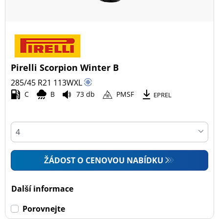
Pirelli Scorpion Winter B
285/45 R21
113
W
XL
C
B
73 db
PMSF
EPREL
ŽÁDOST O CENOVOU NABÍDKU
Další informace
Porovnejte