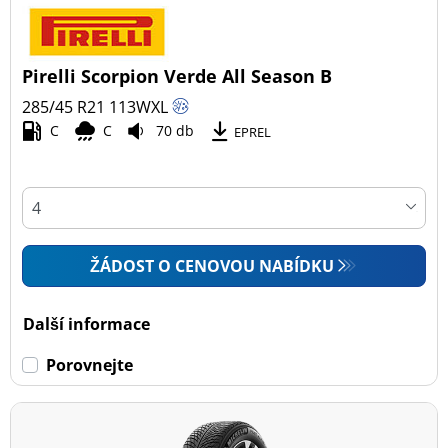
Pirelli Scorpion Verde All Season B
285/45 R21
113
W
XL
C
C
70 db
EPREL
ŽÁDOST O CENOVOU NABÍDKU
Další informace
Porovnejte