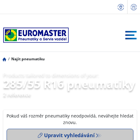
Najít pneumatiku
Products tailored to dimensions of your:
285/55 R16 pneumatiky
2 reference
Pokud váš rozměr pneumatiky neodpovídá, neváhejte hledat
znovu.
Upravit vyhledávání