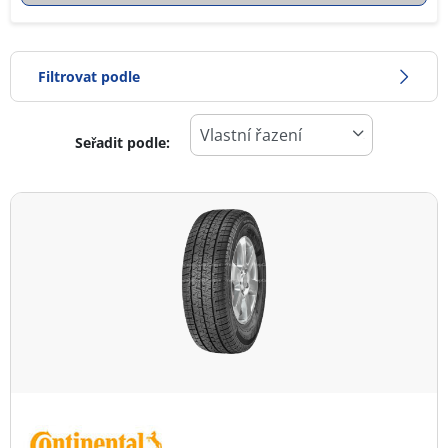
Filtrovat podle
Seřadit podle:
-1
Cena
2
Typ pneumatiky
Všechny typy (2)
Zimní (0)
Letní (0)
Celoroční (2)
Typ vozidla