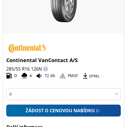
Continental VanContact A/S
285/55 R16
126
N
D
A
72 db
PMSF
EPREL
ŽÁDOST O CENOVOU NABÍDKU
Další informace