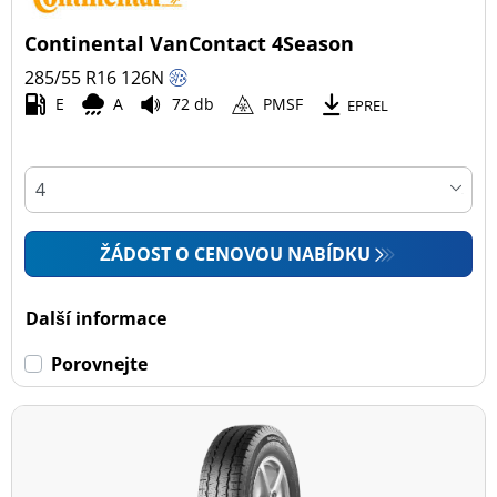
Continental VanContact 4Season
Všechny typy (2)
285/55 R16
126
N
Osobní vůz (0)
E
A
72 db
PMSF
EPREL
4x4 (0)
Dodávka (2)
Campingový vůz (0)
Zemědělská technika (0)
ŽÁDOST O CENOVOU NABÍDKU
Dojezdové
Další informace
Dojezdové (0)
Porovnejte
Ne dojezdové (2)
Další možnosti