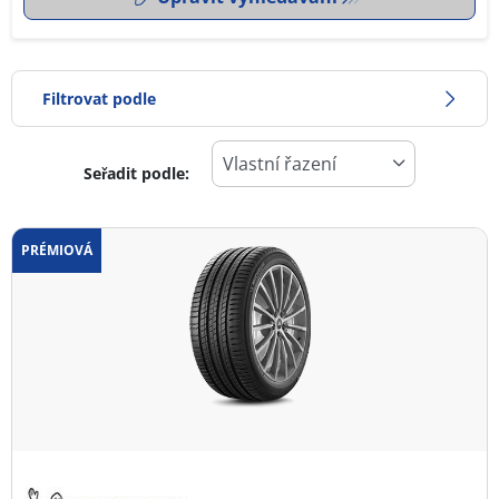
Filtrovat podle
Seřadit podle:
-1
Cena
2
PRÉMIOVÁ
Typ pneumatiky
Všechny typy (3)
Zimní (0)
Letní (2)
Celoroční (1)