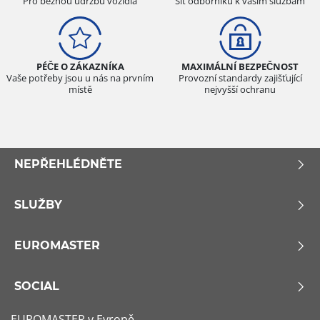
Pro běžnou údržbu vozidla
Síť odborníků k vašim službám
PÉČE O ZÁKAZNÍKA
MAXIMÁLNÍ BEZPEČNOST
Vaše potřeby jsou u nás na prvním
Provozní standardy zajišťující
místě
nejvyšší ochranu
NEPŘEHLÉDNĚTE
SLUŽBY
EUROMASTER
SOCIAL
EUROMASTER v Evropě