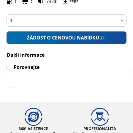
C
C
74 db
EPREL
ŽÁDOST O CENOVOU NABÍDKU
Další informace
Porovnejte
------
360° ASISTENCE
PROFESIONALITA