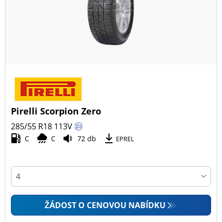
Pirelli Scorpion Zero
285/55 R18
113
V
C
C
72 db
EPREL
ŽÁDOST O CENOVOU NABÍDKU