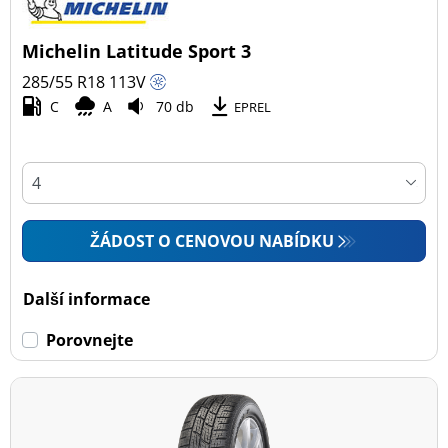
Typ vozidla
Michelin Latitude Sport 3
Všechny typy (3)
285/55 R18
113
V
Osobní vůz (0)
C
A
70 db
EPREL
4x4 (3)
Dodávka (0)
Campingový vůz (0)
Zemědělská technika (0)
ŽÁDOST O CENOVOU NABÍDKU
Dojezdové
Další informace
Dojezdové (0)
Porovnejte
Ne dojezdové (3)
Další možnosti