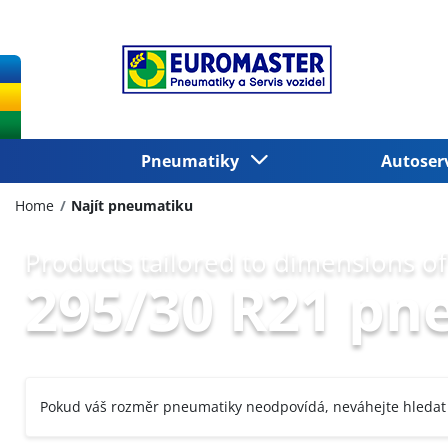
Pneumatiky
Autoser
Home
Najít pneumatiku
Products tailored to dimensions of
295/30 R21 pn
Pokud váš rozměr pneumatiky neodpovídá, neváhejte hledat