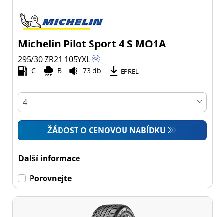
Michelin Pilot Sport 4 S MO1A
295/30 ZR21
105
Y
XL
C
B
73 db
EPREL
ŽÁDOST O CENOVOU NABÍDKU
Další informace
Porovnejte