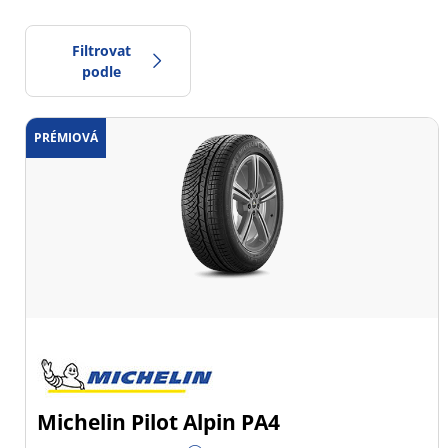
Filtrovat
podle
PRÉMIOVÁ
0
Cena
2
Typ pneumatiky
Všechny typy (30)
Zimní (9)
Letní (21)
Celoroční (0)
Michelin Pilot Alpin PA4
Typ vozidla