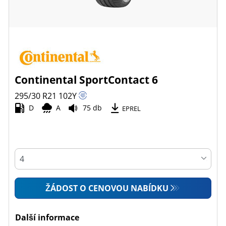
Continental SportContact 6
295/30 R21
102
Y
D
A
75 db
EPREL
ŽÁDOST O CENOVOU NABÍDKU
Další informace