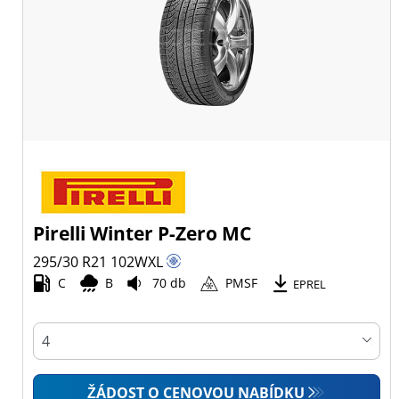
Pirelli Winter P-Zero MC
295/30 R21
102
W
XL
C
B
70 db
PMSF
EPREL
ŽÁDOST O CENOVOU NABÍDKU