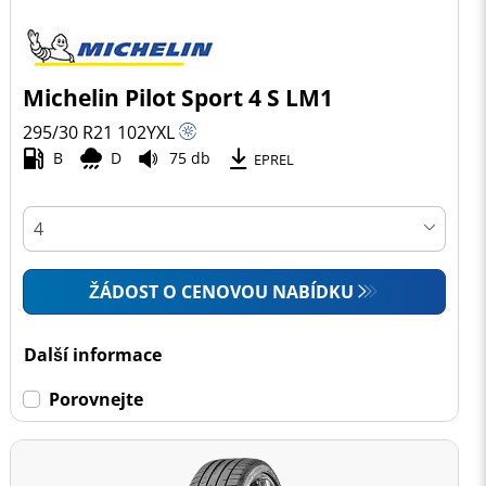
Michelin Pilot Sport 4 S LM1
295/30 R21
102
Y
XL
B
D
75 db
EPREL
ŽÁDOST O CENOVOU NABÍDKU
Další informace
Porovnejte