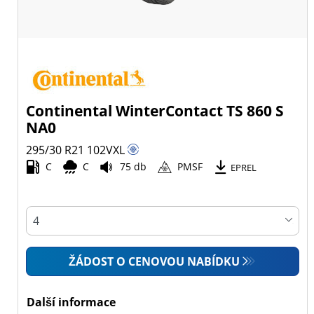
Continental WinterContact TS 860 S
NA0
295/30 R21
102
V
XL
C
C
75 db
PMSF
EPREL
ŽÁDOST O CENOVOU NABÍDKU
Další informace