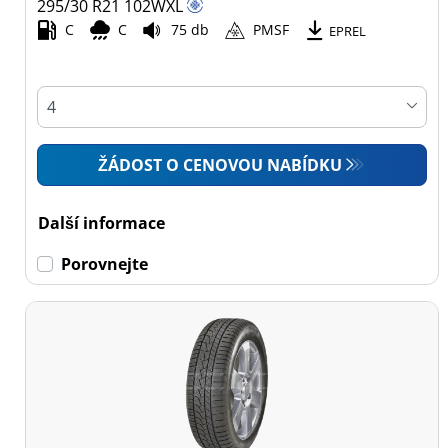
295/30 R21
102
W
XL
C
C
75 db
PMSF
Všechny typy (30)
EPREL
Osobní vůz (30)
4x4 (0)
Dodávka (0)
ŽÁDOST O CENOVOU NABÍDKU
Campingový vůz (0)
Zemědělská technika
Další informace
(0)
Porovnejte
Dojezdové
Dojezdové (0)
Ne dojezdové (30)
Další
možnosti