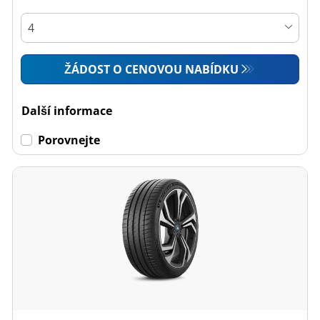
ŽÁDOST O CENOVOU NABÍDKU
Další informace
Porovnejte