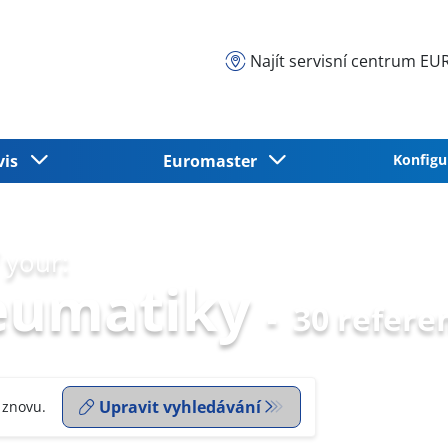
Najít servisní centrum 
vis
Euromaster
Konfigu
 your:
eumatiky
-
30 refere
Upravit vyhledávání
 znovu.