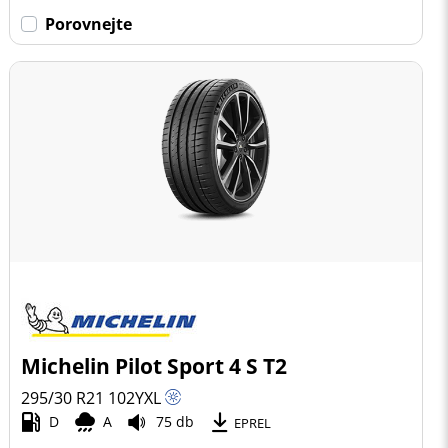
Porovnejte
Michelin Pilot Sport 4 S T2
295/30 R21
102
Y
XL
D
A
75 db
EPREL