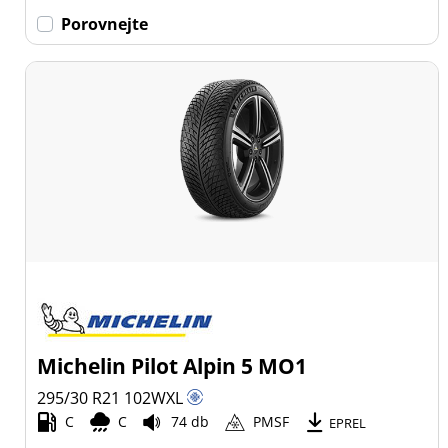
Porovnejte
Michelin Pilot Alpin 5 MO1
295/30 R21
102
W
XL
C
C
74 db
PMSF
EPREL