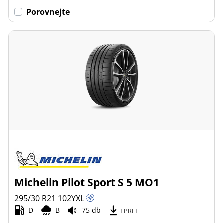
Porovnejte
Michelin Pilot Sport S 5 MO1
295/30 R21
102
Y
XL
D
B
75 db
EPREL