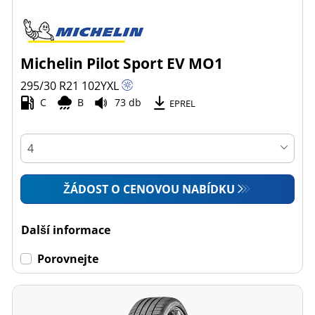
Michelin Pilot Sport EV MO1
295/30 R21
102
Y
XL
C
B
73 db
EPREL
ŽÁDOST O CENOVOU NABÍDKU
Další informace
Porovnejte