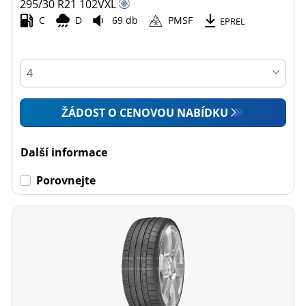
295/30 R21
102
V
XL
C
D
69 db
PMSF
EPREL
ŽÁDOST O CENOVOU NABÍDKU
Další informace
Porovnejte