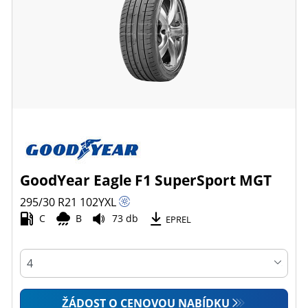
GoodYear Eagle F1 SuperSport MGT
295/30 R21
102
Y
XL
C
B
73 db
EPREL
ŽÁDOST O CENOVOU NABÍDKU