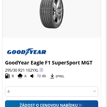
GoodYear Eagle F1 SuperSport MGT
295/30 R21
102
Y
XL
B
A
72 db
EPREL
ŽÁDOST O CENOVOU NABÍDKU