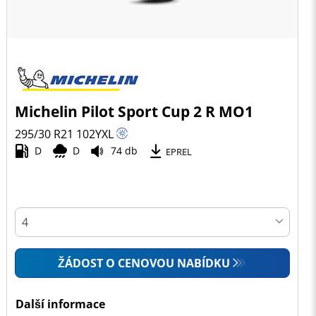
Michelin Pilot Sport Cup 2 R MO1
295/30 R21
102
Y
XL
D
D
74 db
EPREL
ŽÁDOST O CENOVOU NABÍDKU
Další informace