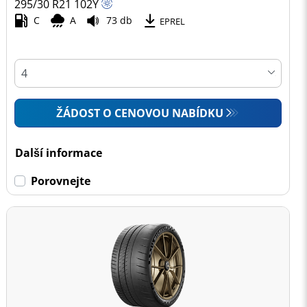
295/30 R21
102
Y
C
A
73 db
EPREL
ŽÁDOST O CENOVOU NABÍDKU
Další informace
Porovnejte