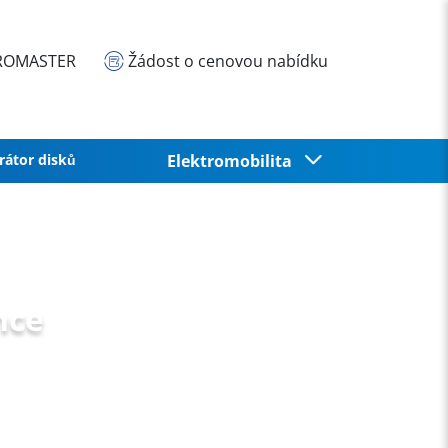
EUROMASTER
Žádost o cenovou nabídku
rátor disků
Elektromobilita
nce