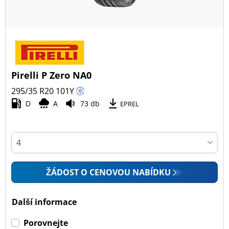
Pirelli P Zero NA0
295/35 R20
101
Y
D
A
73 db
EPREL
ŽÁDOST O CENOVOU NABÍDKU
Další informace
Porovnejte