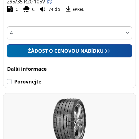
295/35 R20
105
V
C
C
74 db
EPREL
ŽÁDOST O CENOVOU NABÍDKU
Další informace
Porovnejte