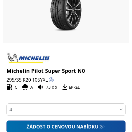
Všechny typy (32)
Zimní (6)
Letní (23)
Celoroční (3)
Typ vozidla
Michelin Pilot Super Sport N0
Všechny typy (32)
295/35 R20
105
Y
XL
Osobní vůz (32)
C
A
73 db
EPREL
4x4 (0)
Dodávka (0)
Campingový vůz (0)
Zemědělská technika (0)
ŽÁDOST O CENOVOU NABÍDKU