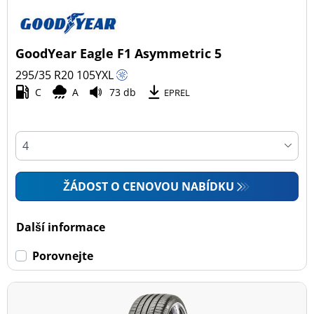
GoodYear Eagle F1 Asymmetric 5
295/35 R20
105
Y
XL
C
A
73 db
EPREL
ŽÁDOST O CENOVOU NABÍDKU
Další informace
Porovnejte