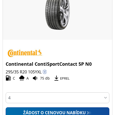
Continental ContiSportContact 5P N0
295/35 R20
105
Y
XL
C
A
75 db
EPREL
ŽÁDOST O CENOVOU NABÍDKU