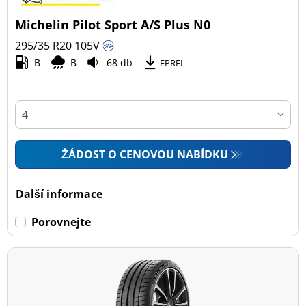
Michelin Pilot Sport A/S Plus N0
295/35 R20
105
V
B
B
68 db
EPREL
ŽÁDOST O CENOVOU NABÍDKU
Další informace
Porovnejte