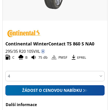
Continental WinterContact TS 860 S NA0
295/35 R20
105
V
XL
C
B
75 db
PMSF
EPREL
ŽÁDOST O CENOVOU NABÍDKU
Další informace