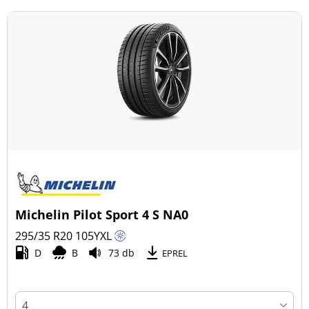
Michelin Pilot Sport 4 S NA0
295/35 R20
105
Y
XL
D
B
73 db
EPREL