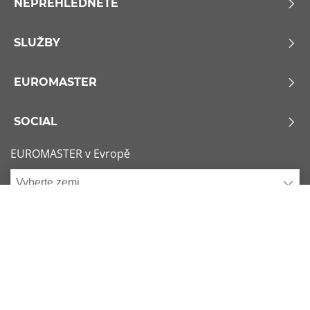
NEPŘEHLÉDNĚTE
SLUŽBY
EUROMASTER
SOCIAL
EUROMASTER v Evropě
Vyberte zemi
Zásady používání souborů Cookie
x
1/6
Podmínky použití
Sitemap
Nejžádanější rozměry
Kontaktujte nás
225/45 R17 91Y
Consent choice