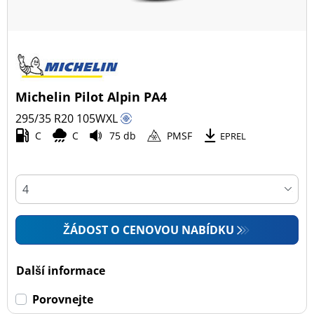
Michelin Pilot Alpin PA4
295/35 R20
105
W
XL
C
C
75 db
PMSF
EPREL
ŽÁDOST O CENOVOU NABÍDKU
Další informace
Porovnejte