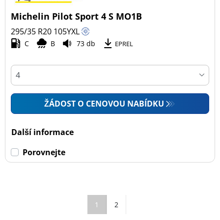
Michelin Pilot Sport 4 S MO1B
295/35 R20
105
Y
XL
C
B
73 db
EPREL
ŽÁDOST O CENOVOU NABÍDKU
Další informace
Porovnejte
1
2