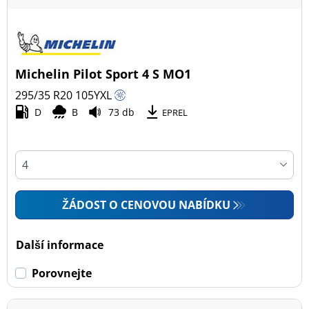
Michelin Pilot Sport 4 S MO1
295/35 R20
105
Y
XL
D
B
73 db
EPREL
ŽÁDOST O CENOVOU NABÍDKU
Další informace
Porovnejte