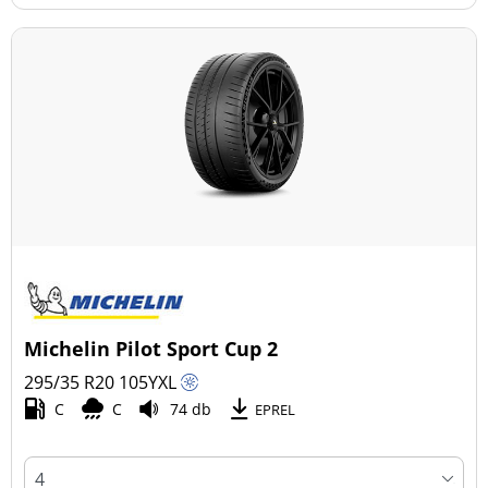
Michelin Pilot Sport Cup 2
295/35 R20
105
Y
XL
C
C
74 db
EPREL