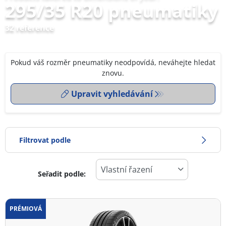
295/35 R20 pneumatiky
32 reference
Pokud váš rozměr pneumatiky neodpovídá, neváhejte hledat
znovu.
Upravit vyhledávání
Filtrovat podle
Seřadit podle:
0
Cena
2
PRÉMIOVÁ
Typ pneumatiky