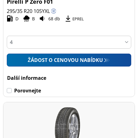
Pirelli P Zero F01
295/35 R20
105
Y
XL
D
B
68 db
EPREL
ŽÁDOST O CENOVOU NABÍDKU
Další informace
Porovnejte