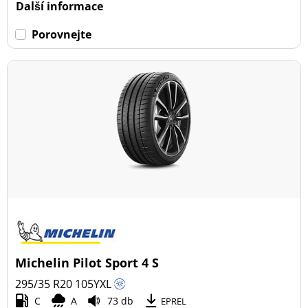
Další informace
Porovnejte
Michelin Pilot Sport 4 S
295/35 R20
105
Y
XL
C
A
73 db
EPREL