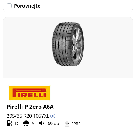
Porovnejte
Pirelli P Zero A6A
295/35 R20
105
Y
XL
D
A
69 db
EPREL