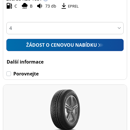
C
B
73 db
EPREL
ŽÁDOST O CENOVOU NABÍDKU
Další informace
Porovnejte