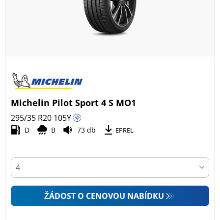
Michelin Pilot Sport 4 S MO1
295/35 R20
105
Y
D
B
73 db
EPREL
ŽÁDOST O CENOVOU NABÍDKU