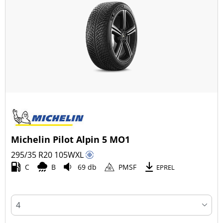
Michelin Pilot Alpin 5 MO1
295/35 R20
105
W
XL
C
B
69 db
PMSF
EPREL