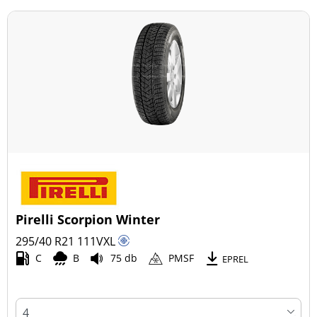
Pirelli Scorpion Winter
295/40 R21
111
V
XL
C
B
75 db
PMSF
EPREL