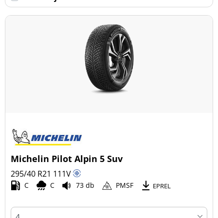
Michelin Pilot Alpin 5 Suv
295/40 R21
111
V
C
C
73 db
PMSF
EPREL