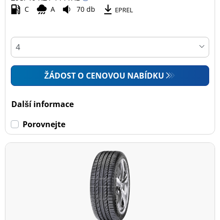
C
A
70 db
EPREL
ŽÁDOST O CENOVOU NABÍDKU
Další informace
Porovnejte