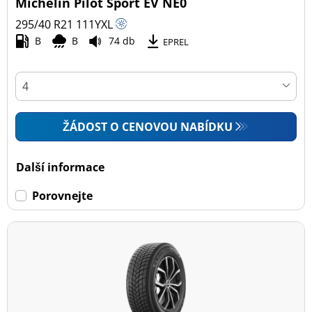
Michelin Pilot Sport EV NE0
295/40 R21
111
Y
XL
B
B
74 db
EPREL
ŽÁDOST O CENOVOU NABÍDKU
Další informace
Porovnejte