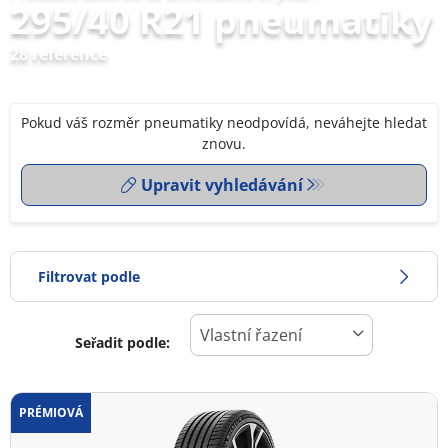
295/40 R21 pneumatiky
28 reference
Pokud váš rozměr pneumatiky neodpovídá, neváhejte hledat
znovu.
Upravit vyhledávání
Filtrovat podle
Seřadit podle:
0
Cena
2
PRÉMIOVÁ
Typ pneumatiky