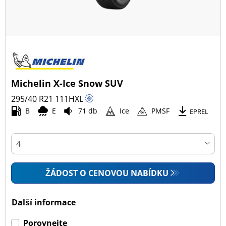
Michelin X-Ice Snow SUV
295/40 R21
111
H
XL
B
E
71 db
Ice
PMSF
EPREL
ŽÁDOST O CENOVOU NABÍDKU
Další informace
Porovnejte