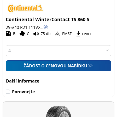
Continental WinterContact TS 860 S
295/40 R21
111
V
XL
B
C
75 db
PMSF
EPREL
ŽÁDOST O CENOVOU NABÍDKU
Další informace
Porovnejte