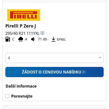
Pirelli P Zero J
295/40 R21
111
Y
XL
C
A
71 db
EPREL
ŽÁDOST O CENOVOU NABÍDKU
Další informace
Porovnejte