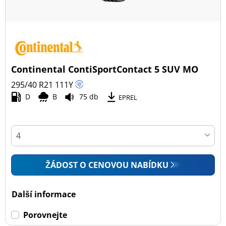
Continental ContiSportContact 5 SUV MO
295/40 R21
111
Y
D
B
75 db
EPREL
ŽÁDOST O CENOVOU NABÍDKU
Další informace
Porovnejte