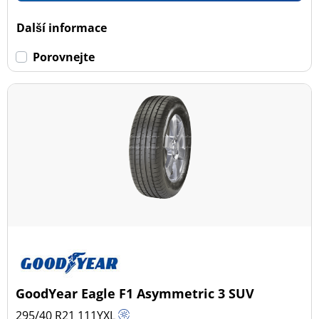
Dojezdové
Další informace
Dojezdové (0)
Porovnejte
Ne dojezdové (28)
Další možnosti
GoodYear Eagle F1 Asymmetric 3 SUV
295/40 R21
111
Y
XL