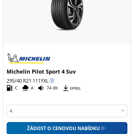
Všechny typy (28)
Zimní (10)
Letní (15)
Celoroční (3)
Typ vozidla
Michelin Pilot Sport 4 Suv
Všechny typy (28)
295/40 R21
111
Y
XL
Osobní vůz (17)
C
A
74 db
EPREL
4x4 (11)
Dodávka (0)
Campingový vůz (0)
Zemědělská technika (0)
ŽÁDOST O CENOVOU NABÍDKU