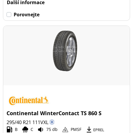
Další informace
Porovnejte
Continental WinterContact TS 860 S
295/40 R21
111
V
XL
B
C
75 db
PMSF
EPREL