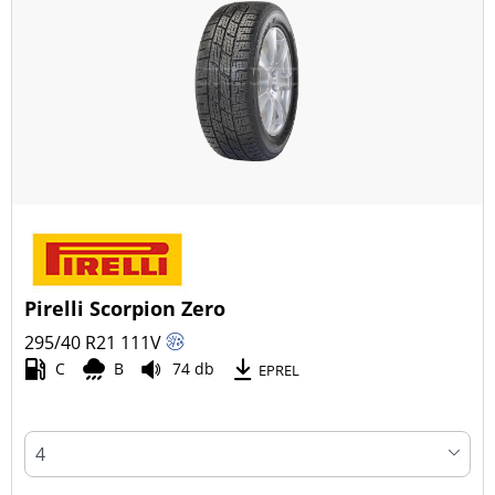
Pirelli Scorpion Zero
295/40 R21
111
V
C
B
74 db
EPREL