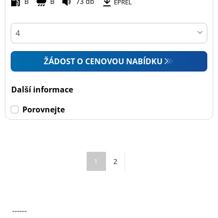
B
B
73 db
EPREL
ŽÁDOST O CENOVOU NABÍDKU
Další informace
Porovnejte
1
2
------