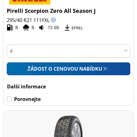
Pirelli Scorpion Zero All Season J
295/40 R21
111
Y
XL
B
B
72 db
EPREL
ŽÁDOST O CENOVOU NABÍDKU
Další informace
Porovnejte