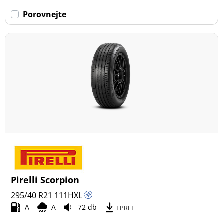
Porovnejte
Pirelli Scorpion
295/40 R21
111
H
XL
A
A
72 db
EPREL