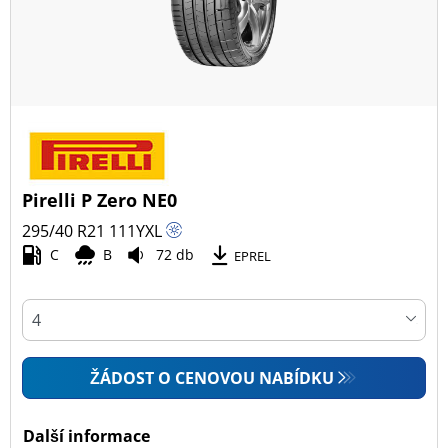
Pirelli P Zero NE0
295/40 R21
111
Y
XL
C
B
72 db
EPREL
ŽÁDOST O CENOVOU NABÍDKU
Další informace