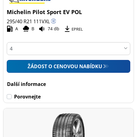
Michelin Pilot Sport EV POL
295/40 R21
111
V
XL
A
B
74 db
EPREL
ŽÁDOST O CENOVOU NABÍDKU
Další informace
Porovnejte