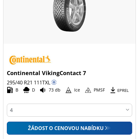
Continental VikingContact 7
295/40 R21
111
T
XL
B
D
73 db
Ice
PMSF
EPREL
ŽÁDOST O CENOVOU NABÍDKU