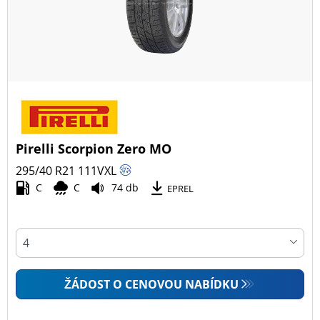
Pirelli Scorpion Zero MO
295/40 R21
111
V
XL
C
C
74 db
EPREL
ŽÁDOST O CENOVOU NABÍDKU