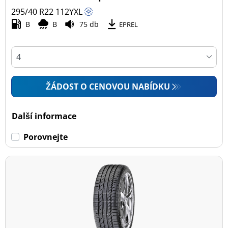
295/40 R22
112
Y
XL
B
B
75 db
EPREL
ŽÁDOST O CENOVOU NABÍDKU
Další informace
Porovnejte