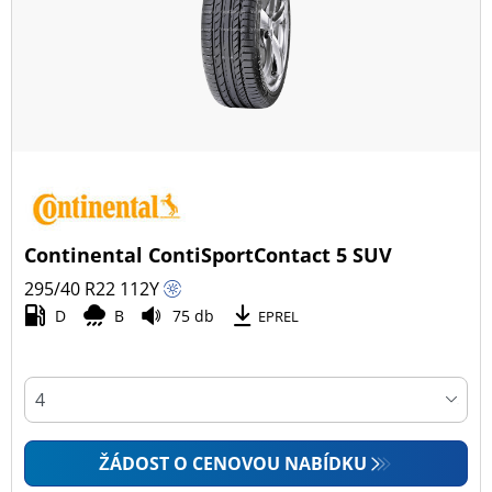
Continental ContiSportContact 5 SUV
295/40 R22
112
Y
D
B
75 db
EPREL
ŽÁDOST O CENOVOU NABÍDKU