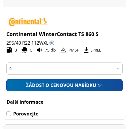
Continental WinterContact TS 860 S
295/40 R22
112
W
XL
B
C
75 db
PMSF
EPREL
ŽÁDOST O CENOVOU NABÍDKU
Další informace
Porovnejte