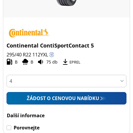
Continental ContiSportContact 5
295/40 R22
112
Y
XL
B
B
75 db
EPREL
ŽÁDOST O CENOVOU NABÍDKU
Další informace
Porovnejte