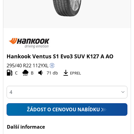
Hankook Ventus S1 Evo3 SUV K127 A AO
295/40 R22
112
Y
XL
C
B
71 db
EPREL
ŽÁDOST O CENOVOU NABÍDKU
Další informace