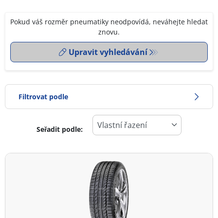
Pokud váš rozměr pneumatiky neodpovídá, neváhejte hledat
znovu.
Upravit vyhledávání
Filtrovat podle
Seřadit podle:
0
Cena
2
Typ pneumatiky
Všechny typy (12)
Zimní (4)