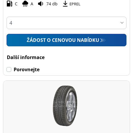
C
A
74 db
EPREL
ŽÁDOST O CENOVOU NABÍDKU
Další informace
Porovnejte