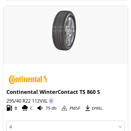
Continental WinterContact TS 860 S
295/40 R22
112
V
XL
B
C
75 db
PMSF
EPREL