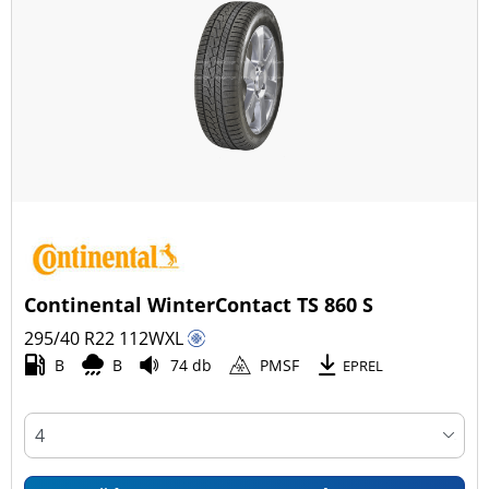
Continental WinterContact TS 860 S
295/40 R22
112
W
XL
B
B
74 db
PMSF
EPREL