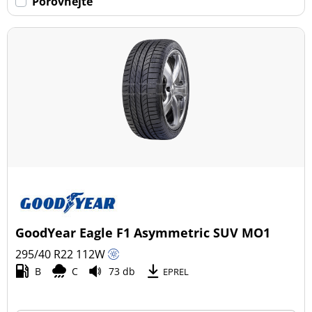
Porovnejte
Ne dojezdové (12)
Další možnosti
GoodYear Eagle F1 Asymmetric SUV MO1
295/40 R22
112
W
B
C
73 db
EPREL