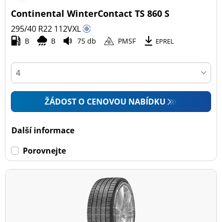
Continental WinterContact TS 860 S
295/40 R22
112
V
XL
B
B
75 db
PMSF
EPREL
ŽÁDOST O CENOVOU NABÍDKU
Další informace
Porovnejte