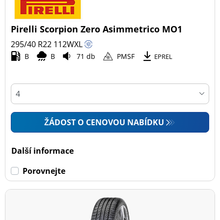
Pirelli Scorpion Zero Asimmetrico MO1
295/40 R22
112
W
XL
B
B
71 db
PMSF
EPREL
ŽÁDOST O CENOVOU NABÍDKU
Další informace
Porovnejte