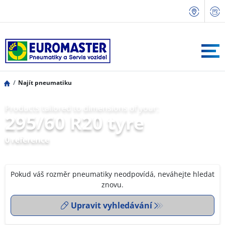
Najít pneumatiku
Products tailored to dimensions of your:
295/60 R20 tyre
0 reference
Pokud váš rozměr pneumatiky neodpovídá, neváhejte hledat
znovu.
Upravit vyhledávání