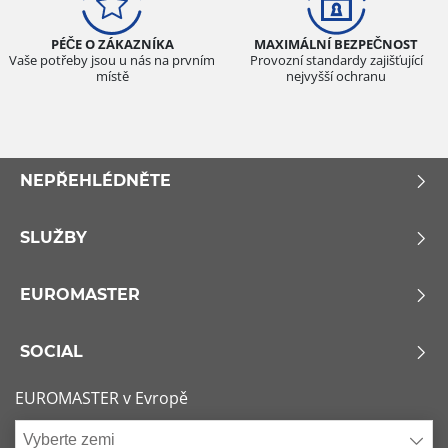
Všechny typy (0)
PÉČE O ZÁKAZNÍKA
MAXIMÁLNÍ BEZPEČNOST
Osobní vůz (0)
Vaše potřeby jsou u nás na prvním
Provozní standardy zajišťující
místě
nejvyšší ochranu
4x4 (0)
Dodávka (0)
Campingový vůz (0)
NEPŘEHLÉDNĚTE
Zemědělská technika (0)
SLUŽBY
Dojezdové
Dojezdové (0)
EUROMASTER
Ne dojezdové (0)
SOCIAL
Další možnosti
EUROMASTER v Evropě
Vyberte zemi