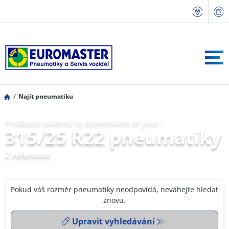
Najít pneumatiku
Products tailored to dimensions of your:
315/25 R22 pneumatiky
2 reference
Pokud váš rozměr pneumatiky neodpovídá, neváhejte hledat
znovu.
Upravit vyhledávání