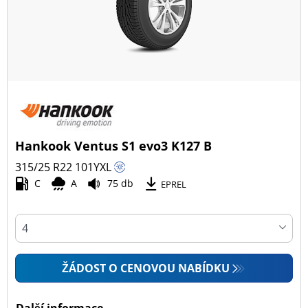
Hankook Ventus S1 evo3 K127 B
315/25 R22
101
Y
XL
C
A
75 db
EPREL
ŽÁDOST O CENOVOU NABÍDKU
Další informace