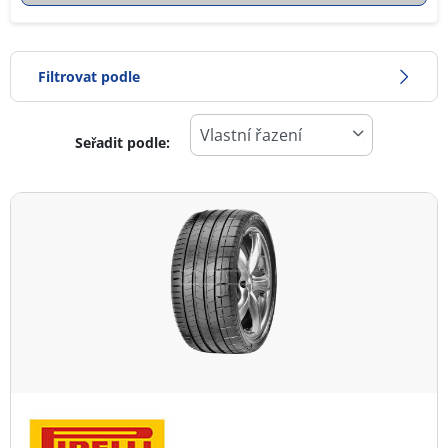
Filtrovat podle
Seřadit podle:
0
Cena
2
Typ pneumatiky
Všechny typy (2)
Zimní (0)
Letní (2)
Celoroční (0)
Typ vozidla