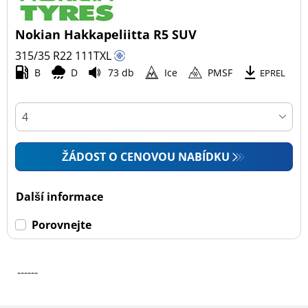
Nokian Hakkapeliitta R5 SUV
315/35 R22
111
T
XL
B
D
73 db
Ice
PMSF
EPREL
ŽÁDOST O CENOVOU NABÍDKU
Další informace
Porovnejte
------