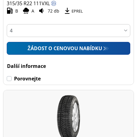
315/35 R22
111
V
XL
B
A
72 db
EPREL
ŽÁDOST O CENOVOU NABÍDKU
Další informace
Porovnejte