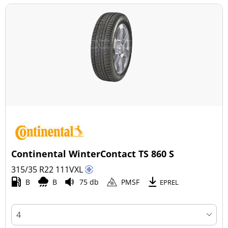
Continental WinterContact TS 860 S
315/35 R22
111
V
XL
B
B
75 db
PMSF
EPREL