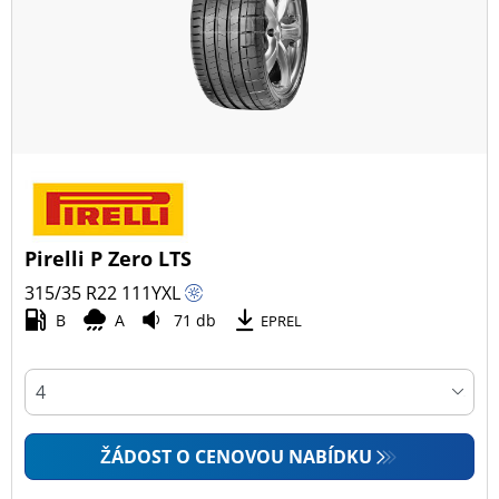
Pirelli P Zero LTS
315/35 R22
111
Y
XL
B
A
71 db
EPREL
ŽÁDOST O CENOVOU NABÍDKU