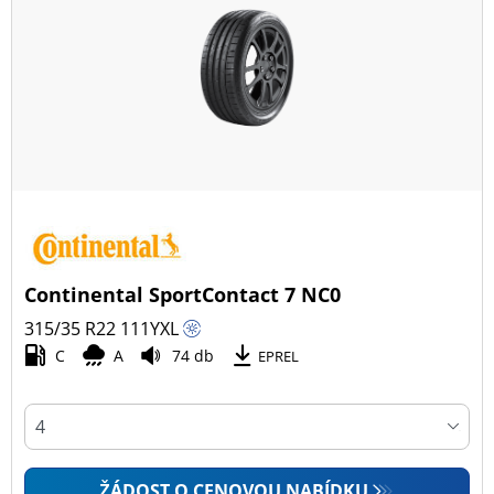
Continental SportContact 7 NC0
315/35 R22
111
Y
XL
C
A
74 db
EPREL
ŽÁDOST O CENOVOU NABÍDKU