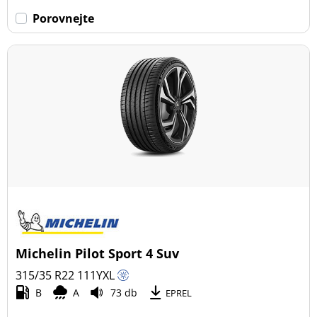
Dojezdové (4)
Porovnejte
Ne dojezdové (14)
Další možnosti
Michelin Pilot Sport 4 Suv
315/35 R22
111
Y
XL
B
A
73 db
EPREL