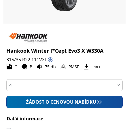
Hankook Winter I*Cept Evo3 X W330A
315/35 R22
111
V
XL
C
B
75 db
PMSF
EPREL
ŽÁDOST O CENOVOU NABÍDKU
Další informace