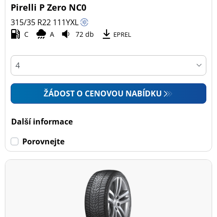
Pirelli P Zero NC0
315/35 R22
111
Y
XL
C
A
72 db
EPREL
ŽÁDOST O CENOVOU NABÍDKU
Další informace
Porovnejte