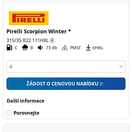
Pirelli Scorpion Winter *
315/35 R22
111
H
XL
C
B
73 db
PMSF
EPREL
ŽÁDOST O CENOVOU NABÍDKU
Další informace
Porovnejte