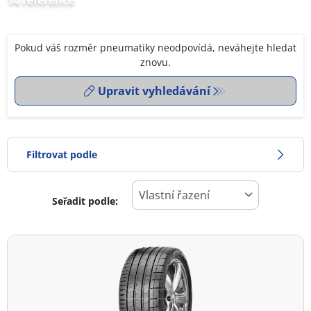
14 reference
Pokud váš rozměr pneumatiky neodpovídá, neváhejte hledat
znovu.
Upravit vyhledávání
Filtrovat podle
Seřadit podle:
0
Cena
2
Typ pneumatiky
Všechny typy (14)