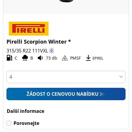
Pirelli Scorpion Winter *
315/35 R22
111
V
XL
C
B
73 db
PMSF
EPREL
ŽÁDOST O CENOVOU NABÍDKU
Další informace
Porovnejte