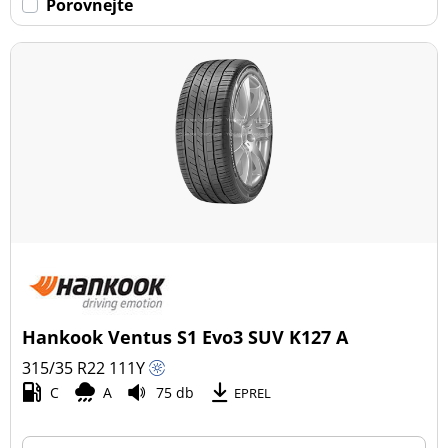
Porovnejte
Hankook Ventus S1 Evo3 SUV K127 A
315/35 R22
111
Y
C
A
75 db
EPREL