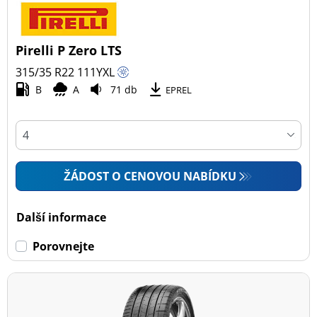
Pirelli P Zero LTS
315/35 R22
111
Y
XL
B
A
71 db
EPREL
ŽÁDOST O CENOVOU NABÍDKU
Další informace
Porovnejte