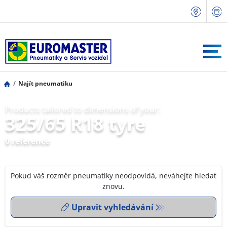
Najít pneumatiku
Products tailored to dimensions of your:
325/65 R18 tyre
0 reference
Pokud váš rozměr pneumatiky neodpovídá, neváhejte hledat
znovu.
Upravit vyhledávání