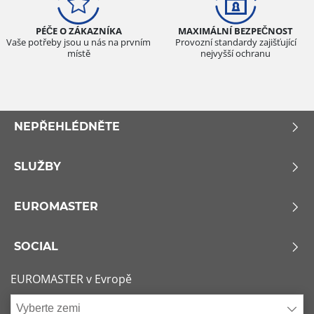
Všechny typy (0)
PÉČE O ZÁKAZNÍKA
MAXIMÁLNÍ BEZPEČNOST
Osobní vůz (0)
Vaše potřeby jsou u nás na prvním
Provozní standardy zajišťující
místě
nejvyšší ochranu
4x4 (0)
Dodávka (0)
Campingový vůz (0)
NEPŘEHLÉDNĚTE
Zemědělská technika (0)
SLUŽBY
Dojezdové
Dojezdové (0)
EUROMASTER
Ne dojezdové (0)
SOCIAL
Další možnosti
EUROMASTER v Evropě
Vyberte zemi