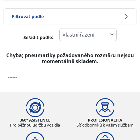
Filtrovat podle
Seřadit podle:
-1
Cena
1
Chyba; pneumatiky požadovaného rozměru nejsou
momentálně skladem.
Typ pneumatiky
------
Všechny typy (0)
Zimní (0)
Letní (0)
Celoroční (0)
360° ASISTENCE
PROFESIONALITA
Pro běžnou údržbu vozidla
Síť odborníků k vašim službám
Typ vozidla