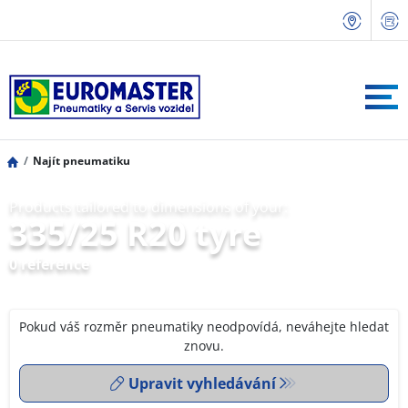
Najít pneumatiku
Products tailored to dimensions of your:
335/25 R20 tyre
0 reference
Pokud váš rozměr pneumatiky neodpovídá, neváhejte hledat
znovu.
Upravit vyhledávání