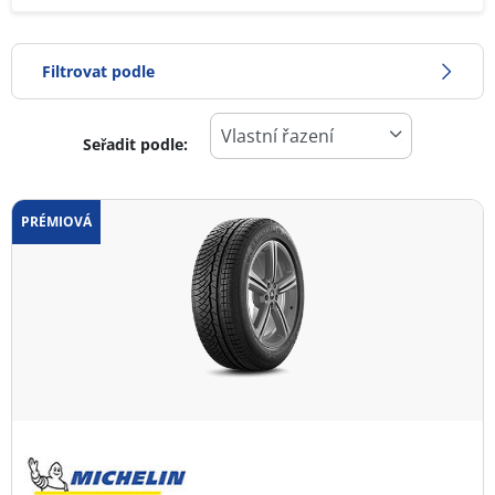
Filtrovat podle
Seřadit podle:
0
Cena
2
PRÉMIOVÁ
Typ pneumatiky
Všechny typy (1)
Zimní (1)
Letní (0)
Celoroční (0)
Typ vozidla