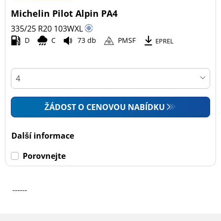
Michelin Pilot Alpin PA4
Všechny typy (1)
335/25 R20
103
W
XL
Osobní vůz (1)
D
C
73 db
PMSF
EPREL
4x4 (0)
Dodávka (0)
Campingový vůz (0)
Zemědělská technika (0)
ŽÁDOST O CENOVOU NABÍDKU
Dojezdové
Další informace
Dojezdové (1)
Porovnejte
Ne dojezdové (1)
------
Další možnosti