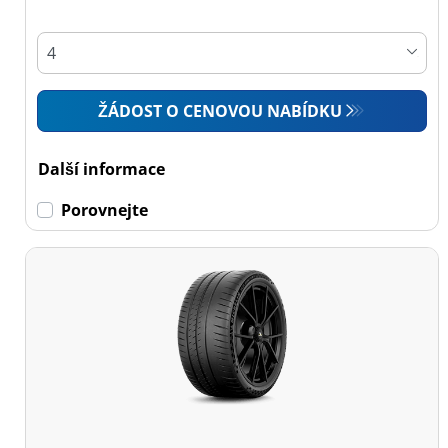
Osobní vůz (6)
4x4 (0)
Dodávka (0)
ŽÁDOST O CENOVOU NABÍDKU
Campingový vůz (0)
Zemědělská technika
Další informace
(0)
Porovnejte
Dojezdové
Dojezdové (0)
Ne dojezdové (6)
Další
možnosti