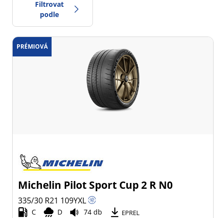
Filtrovat
podle
PRÉMIOVÁ
-1
Cena
1
Typ pneumatiky
Všechny typy (6)
Zimní (1)
Letní (5)
Celoroční (0)
Michelin Pilot Sport Cup 2 R N0
Typ vozidla
335/30 R21
109
Y
XL
C
D
74 db
Všechny typy (6)
EPREL