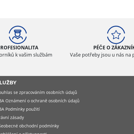
PROFESIONALITA
PÉČE O ZÁKAZNÍ
borníků k vašim službám
Vaše potřeby jsou u nás na 
LUŽBY
ouhlas se zpracováním osobních údajů
BA Oznámení o ochraně osobních údajů
BA Podmínky použití
rávní zásady
šeobecné obchodní podmínky