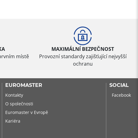
KA
MAXIMÁLNÍ BEZPEČNOST
prvním místě
Provozní standardy zajišťující nejvyšší
ochranu
EUROMASTER
SOCIAL
Kontakty
Facebook
O společnosti
Euromaster v Evropě
Kariéra