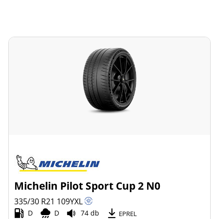
Michelin Pilot Sport Cup 2 N0
335/30 R21
109
Y
XL
D
D
74 db
EPREL