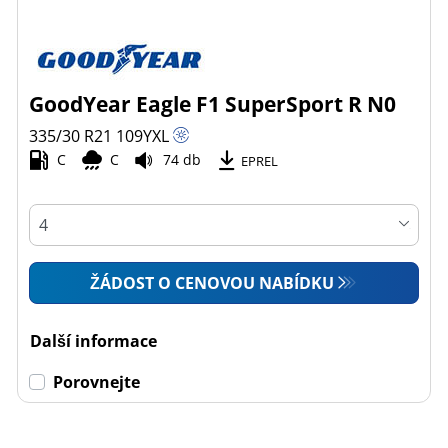
GoodYear Eagle F1 SuperSport R N0
335/30 R21
109
Y
XL
C
C
74 db
EPREL
ŽÁDOST O CENOVOU NABÍDKU
Další informace
Porovnejte