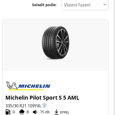
Seřadit podle:
Michelin Pilot Sport S 5 AML
335/30 R21
109
Y
XL
D
B
75 db
EPREL