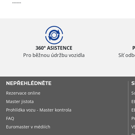
------
360° ASISTENCE
Pro běžnou údržbu vozidla
Síť od
NEPŘEHLÉDNĚTE
S
Rezervace online
S
Master jistota
E
Prohlídka vozu - Master kontrola
E
FAQ
P
Euromaster v médiích
V