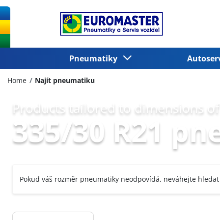
Pneumatiky
Autoser
Home
Najít pneumatiku
Products tailored to dimensions of
335/30 R21 pn
Pokud váš rozměr pneumatiky neodpovídá, neváhejte hledat