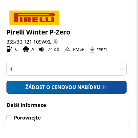
Pirelli Winter P-Zero
335/30 R21
109
W
XL
C
A
74 db
PMSF
EPREL
ŽÁDOST O CENOVOU NABÍDKU
Další informace
Porovnejte