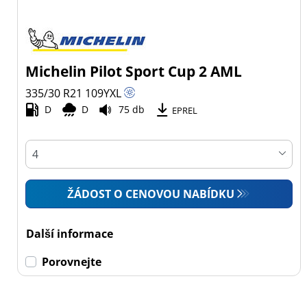
Michelin Pilot Sport Cup 2 AML
335/30 R21
109
Y
XL
D
D
75 db
EPREL
ŽÁDOST O CENOVOU NABÍDKU
Další informace
Porovnejte