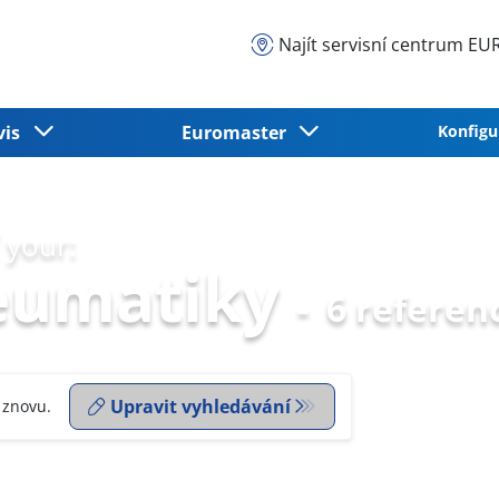
Najít servisní centrum 
vis
Euromaster
Konfigu
 your:
eumatiky
-
6 referen
Upravit vyhledávání
 znovu.