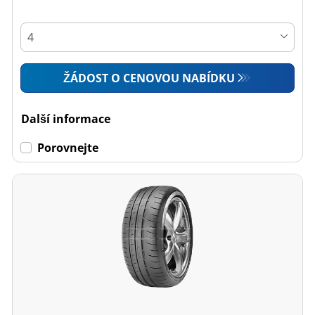
ŽÁDOST O CENOVOU NABÍDKU
Další informace
Porovnejte