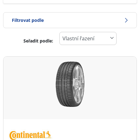
Filtrovat podle
Seřadit podle:
0
Cena
2
Typ pneumatiky
Všechny typy (1)
Zimní (0)
Letní (1)
Celoroční (0)
Typ vozidla