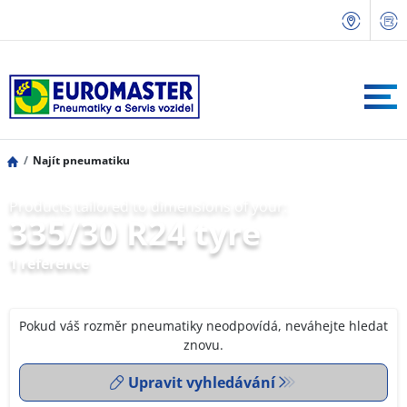
Najít pneumatiku
Products tailored to dimensions of your:
335/30 R24 tyre
1 reference
Pokud váš rozměr pneumatiky neodpovídá, neváhejte hledat
znovu.
Upravit vyhledávání