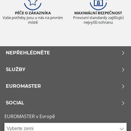
Všechny typy (0)
PÉČE O ZÁKAZNÍKA
MAXIMÁLNÍ BEZPEČNOST
Osobní vůz (0)
Vaše potřeby jsou u nás na prvním
Provozní standardy zajišťující
místě
nejvyšší ochranu
4x4 (0)
Dodávka (0)
Campingový vůz (0)
NEPŘEHLÉDNĚTE
Zemědělská technika (0)
SLUŽBY
Dojezdové
Dojezdové (1)
EUROMASTER
Ne dojezdové (0)
SOCIAL
Další možnosti
EUROMASTER v Evropě
Vyberte zemi