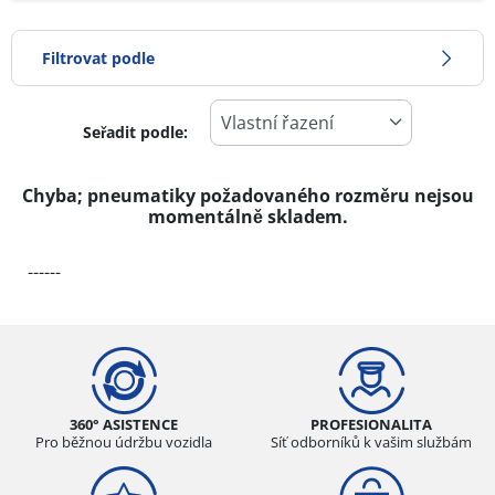
Filtrovat podle
Seřadit podle:
-1
Cena
1
Chyba; pneumatiky požadovaného rozměru nejsou
momentálně skladem.
Typ pneumatiky
------
Všechny typy (0)
Zimní (0)
Letní (0)
Celoroční (0)
360° ASISTENCE
PROFESIONALITA
Pro běžnou údržbu vozidla
Síť odborníků k vašim službám
Typ vozidla