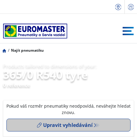
Najít pneumatiku
Products tailored to dimensions of your:
365/0 R540 tyre
0 reference
Pokud váš rozměr pneumatiky neodpovídá, neváhejte hledat
znovu.
Upravit vyhledávání