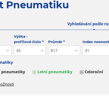
ít Pneumatiku
Vyhledávání podle r
d: Vyhledávání podle rozměrů
Výška -
profilové číslo
*
Průměr
*
Index nosnost
matiky
í pneumatiky
Letní pneumatiky
Celoroční
ožnosti
značky
Typ vozidla
Dojezdové