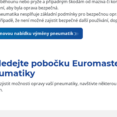
 běhounu nebo pryže a případným škodám od maziva či koroz
ní, aby byla oprava bezpečná.
eumatika nesplňuje základní podmínky pro bezpečnou oprav
případě, že není možné zajistit bezpečné další používání, d
enovou nabídku výměny pneumatik
ledejte pobočku Euromaste
umatiky
 zjistit možnosti opravy vaší pneumatiky, navštivte některo
h.