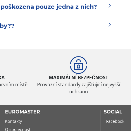
 poškozena pouze jedna z nich?
uby??
KA
MAXIMÁLNÍ BEZPEČNOST
prvním místě
Provozní standardy zajišťující nejvyšší
ochranu
EUROMASTER
SOCIAL
Kontakty
Facebook
O společnosti