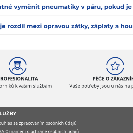
utné vyměnit pneumatiky v páru, pokud je
je rozdíl mezi opravou zátky, záplaty a ho
PROFESIONALITA
PÉČE O ZÁKAZNÍ
borníků k vašim službám
Vaše potřeby jsou u nás na 
LUŽBY
ouhlas se zpracováním osobních údajů
BA Oznámení o ochraně osobních údajů