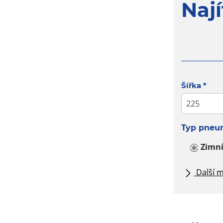
Naj
Tab update
Šířka
*
Typ pneu
Zimn
Další m
Všechny 