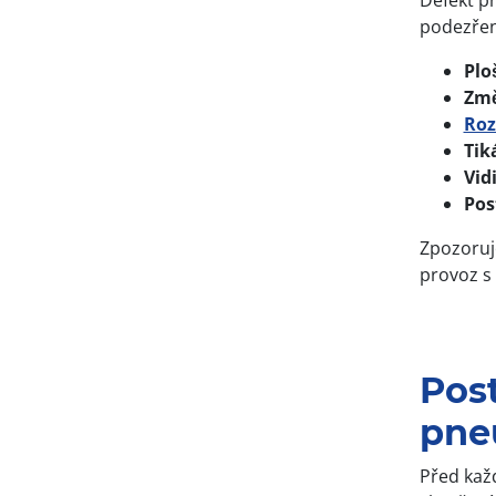
Defekt p
podezření
Plo
Změ
Roz
Tik
Vid
Pos
Zpozoruje
provoz s
Pos
pne
Před kaž