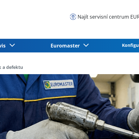
Najít servisní centrum 
vis
Euromaster
Konfigu
 a defektu