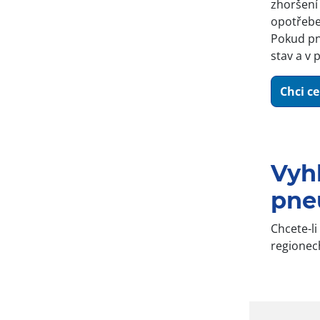
zhoršení
opotřebe
Pokud pn
stav a v 
Chci c
Vyh
pne
Chcete-li
regionec