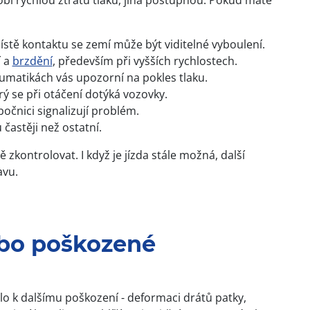
bí rychlou ztrátu tlaku, jiná postupnou. Pokud máte
místě kontaktu se zemí může být viditelné vyboulení.
í a
brzdění
, především při vyšších rychlostech.
umatikách vás upozorní na pokles tlaku.
rý se při otáčení dotýká vozovky.
očnici signalizují problém.
astěji než ostatní.
zkontrolovat. I když je jízda stále možná, další
avu.
ebo poškozené
o k dalšímu poškození - deformaci drátů patky,