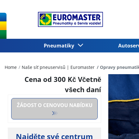
Pneumatiky
Autoser
Home
Naše síť pneuservisů | Euromaster
Opravy pneumatik
Cena od
300 Kč
Včetně
všech daní
ŽÁDOST O CENOVOU NABÍDKU
Najděte své centrum