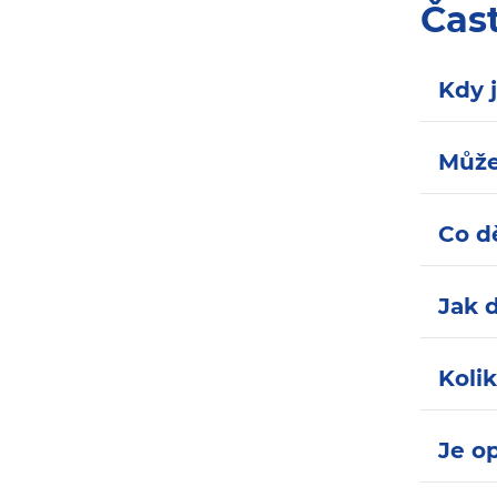
Čas
Kdy 
Může
Co d
Jak 
Koli
Je o