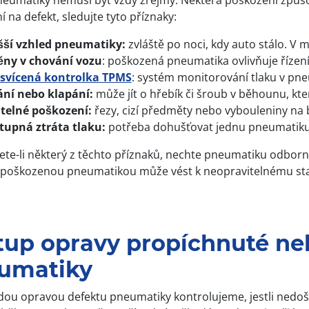
neumatiky nemusí být vždy zřejmý. Některá poškození způso
 na defekt, sledujte tyto příznaky:
šší vzhled pneumatiky:
zvláště po noci, kdy auto stálo. V 
ny v chování vozu
: poškozená pneumatika ovlivňuje řízen
svícená kontrolka TPMS
: systém monitorování tlaku v pne
ání nebo klapání:
může jít o hřebík či šroub v běhounu, kte
itelné poškození:
řezy, cizí předměty nebo vybouleniny na b
tupná ztráta tlaku:
potřeba dohušťovat jednu pneumatiku č
te-li některý z těchto příznaků, nechte pneumatiku odborně 
 poškozenou pneumatikou může vést k neopravitelnému st
tup opravy propíchnuté n
umatiky
dou opravou defektu pneumatiky kontrolujeme, jestli nedošl