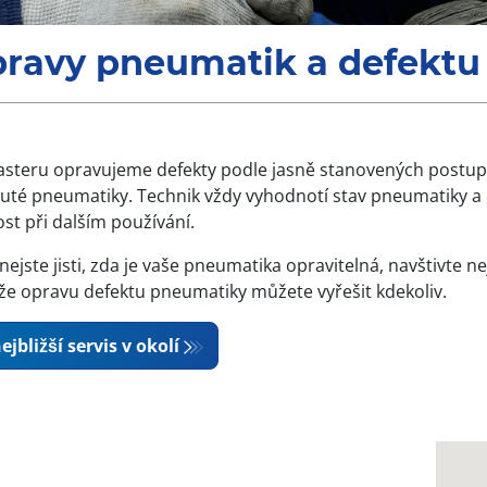
ravy pneumatik a defektu
steru opravujeme defekty podle jasně stanovených postup
uté pneumatiky. Technik vždy vyhodnotí stav pneumatiky a o
st při dalším používání.
nejste jisti, zda je vaše pneumatika opravitelná, navštivte
kže opravu defektu pneumatiky můžete vyřešit kdekoliv.
ejbližší servis v okolí