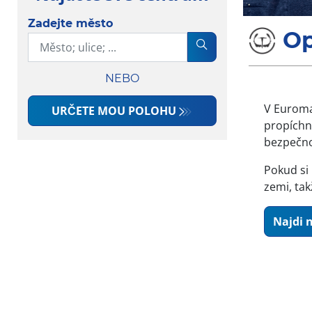
Zadejte město
Op
NEBO
V Euroma
URČETE MOU POLOHU
propíchn
bezpečno
Pokud si 
zemi, ta
Najdi n