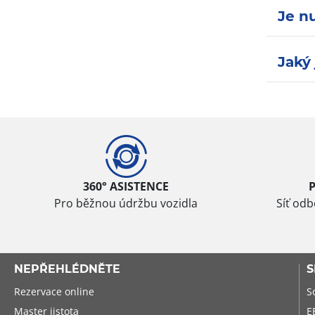
Je n
Jaký 
360° ASISTENCE
Pro běžnou údržbu vozidla
Síť od
NEPŘEHLÉDNĚTE
S
Rezervace online
S
Master jistota
E