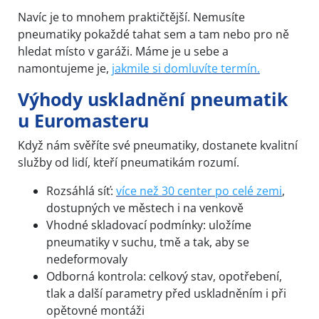
Navíc je to mnohem praktičtější. Nemusíte
pneumatiky pokaždé tahat sem a tam nebo pro ně
hledat místo v garáži. Máme je u sebe a
namontujeme je,
jakmile si domluvíte termín.
Výhody uskladnění pneumatik
u Euromasteru
Když nám svěříte své pneumatiky, dostanete kvalitní
služby od lidí, kteří pneumatikám rozumí.
Rozsáhlá síť:
více než 30 center po celé zemi
,
dostupných ve městech i na venkově
Vhodné skladovací podmínky: uložíme
pneumatiky v suchu, tmě a tak, aby se
nedeformovaly
Odborná kontrola: celkový stav, opotřebení,
tlak a další parametry před uskladněním i při
opětovné montáži