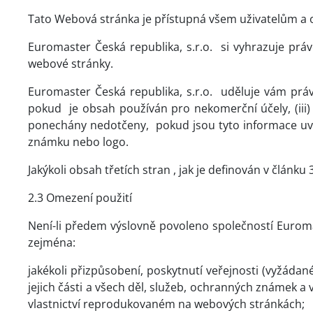
Tato Webová stránka je přístupná všem uživatelům a ob
Euromaster Česká republika, s.r.o.
si vyhrazuje prá
webové stránky.
Euromaster Česká republika, s.r.o.
uděluje vám práv
pokud
je obsah používán pro nekomerční účely, (iii
ponechány nedotčeny,
pokud jsou tyto informace u
známku nebo logo.
Jakýkoli obsah třetích stran , jak je definován v článku
2.3 Omezení použití
Není-li předem výslovně povoleno společností Euromas
zejména:
jakékoli přizpůsobení, poskytnutí veřejnosti (vyžádan
jejich části a všech děl, služeb, ochranných známek
vlastnictví reprodukovaném na webových stránkách;