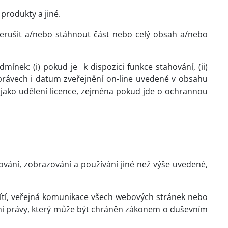
produkty a jiné.
přerušit a/nebo stáhnout část nebo celý obsah a/nebo
dmínek: (i) pokud je
k dispozici funkce stahování, (ii)
h právech i datum zveřejnění on-line uvedené v obsahu
jako udělení licence, zejména pokud jde o ochrannou
vání, zobrazování a používání jiné než výše uvedené,
í sítí, veřejná komunikace všech webových stránek nebo
ými právy, který může být chráněn zákonem o duševním