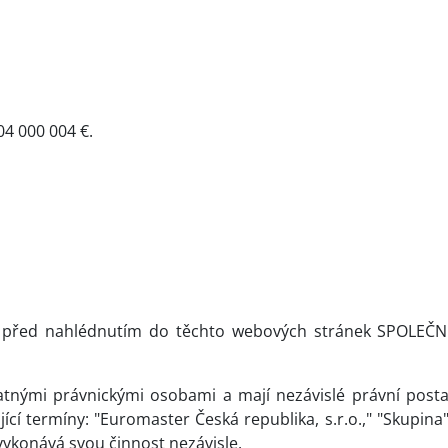
04 000 004 €.
ní před nahlédnutím do těchto webových stránek SPOLE
atnými právnickými osobami a mají nezávislé právní posta
 termíny: "Euromaster Česká republika, s.r.o.," "Skupina",
vykonává svou činnost nezávisle.