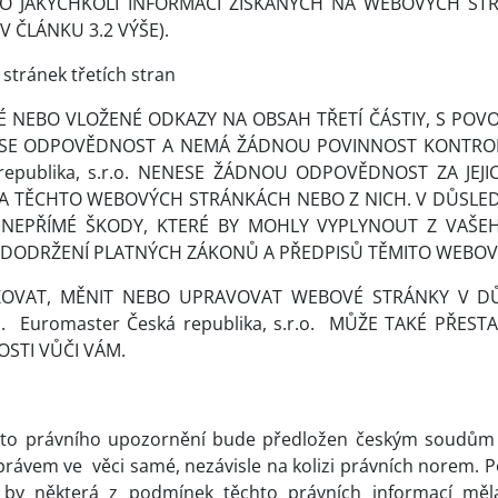
 JAKÝCHKOLI INFORMACÍ ZÍSKANÝCH NA WEBOVÝCH STRÁ
 ČLÁNKU 3.2 VÝŠE).
stránek třetích stran
EBO VLOŽENÉ ODKAZY NA OBSAH TŘETÍ ČÁSTIY, S POV
. NENESE ODPOVĚDNOST A NEMÁ ŽÁDNOU POVINNOST KONT
ublika, s.r.o.
NENESE ŽÁDNOU ODPOVĚDNOST ZA JEJIC
TĚCHTO WEBOVÝCH STRÁNKÁCH NEBO Z NICH. V DŮSLEDKU 
NEPŘÍMÉ ŠKODY, KTERÉ BY MOHLY VYPLYNOUT Z VAŠEH
NEDODRŽENÍ PLATNÝCH ZÁKONŮ A PŘEDPISŮ TĚMITO WEBOV
ZOVAT, MĚNIT NEBO UPRAVOVAT WEBOVÉ STRÁNKY V 
.
Euromaster Česká republika, s.r.o.
MŮŽE TAKÉ PŘEST
STI VŮČI VÁM.
hoto právního upozornění bude předložen českým soudům 
 právem ve
věci samé, nezávisle na kolizi právních norem.
že by některá z podmínek těchto právních informací m