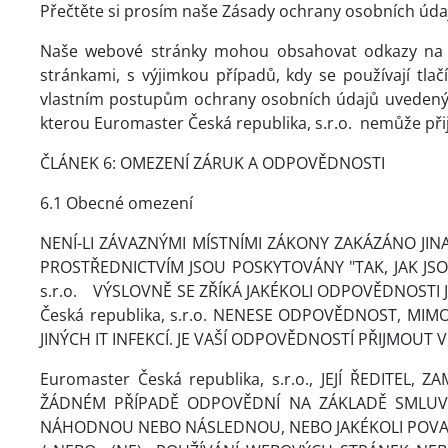
Přečtěte si prosím naše Zásady ochrany osobních údajů
Naše webové stránky mohou obsahovat odkazy na jin
stránkami, s výjimkou případů, kdy se používají tla
vlastním postupům ochrany osobních údajů uvedených
kterou Euromaster Česká republika, s.r.o.
nemůže při
ČLÁNEK 6: OMEZENÍ ZÁRUK A ODPOVĚDNOSTI
6.1 Obecné omezení
NENÍ-LI ZÁVAZNÝMI MÍSTNÍMI ZÁKONY ZAKÁZÁNO JI
PROSTŘEDNICTVÍM JSOU POSKYTOVÁNY "TAK, JAK JSO
s.r.o.
VÝSLOVNĚ SE ZŘÍKÁ JAKÉKOLI ODPOVĚDNOSTI 
Česká republika, s.r.o.
NENESE ODPOVĚDNOST, MIMO 
JINÝCH IT INFEKCÍ. JE VAŠÍ ODPOVĚDNOSTÍ PŘIJMOU
Euromaster Česká republika, s.r.o., JEJÍ ŘEDI
ŽÁDNÉM PŘÍPADĚ ODPOVĚDNÍ NA ZÁKLADĚ SMLUVN
NÁHODNOU NEBO NÁSLEDNOU, NEBO JAKÉKOLI POVAHY,