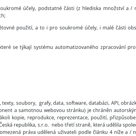
 soukromé účely, podstatné části (z hlediska množství a 
ch;
ětovné použití, a to i pro soukromé účely, i malé části 
, které se týkají systému automatizovaného zpracování p
 texty, soubory,
grafy, data, software, databázi, API, obráz
nent a samotnou webovou stránku) je chráněn autorským 
ákoli kopie, reprodukce, reprezentace, použití, přizpůsob
eská republika, s.r.o.
nebo třetí straně, která udělila spol
omezená práva udělená uživateli podle článku 4 níže a / 