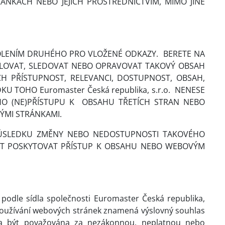
NKÁCH NEBO JEJICH PROSTŘEDNICTVÍM, MIMO JINÉ
OLENÍM DRUHÉHO PRO VLOŽENÉ ODKAZY.
BERETE NA
ROLOVAT, SLEDOVAT NEBO OPRAVOVAT TAKOVÝ OBSAH
H PŘÍSTUPNOST, RELEVANCI, DOSTUPNOST, OBSAH,
TOHO Euromaster Česká republika, s.r.o.
NENESE
O (NE)PŘÍSTUPU K
OBSAHU TŘETÍCH STRAN NEBO
ÝMI STRÁNKAMI.
DŮSLEDKU ZMĚNY NEBO NEDOSTUPNOSTI TAKOVÉHO
AT POSKYTOVAT PŘÍSTUP K OBSAHU NEBO WEBOVÝM
podle sídla společnosti Euromaster Česká republika,
 Používání webových stránek znamená výslovný souhlas
ěla být považována za nezákonnou, neplatnou nebo