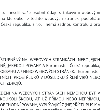
.o.
nesdílí vaše osobní údaje s takovými webovými
z na kteroukoli z těchto webových stránek, podléháte
ská republika, s.r.o.
nemá žádnou kontrolu a pro
ŘÍSTUPNĚNÝ NA
WEBOVÝCH STRÁNKÁCH
NEBO JEJICH
, JAKÉKOLI POVAHY A Euromaster Česká republika,
HO OBSAHU A / NEBO WEBOVÝCH STRÁNEK.
Euromaster
TNÍCH
PROSTŘEDKŮ V DŮSLEDKU ŠÍŘENÍ VIRŮ NEBO
ÍCH ZDROJŮ.
ŘI UVEDENÍ NA WEBOVÝCH STRÁNKÁCH NEMOHOU BÝT V
AKOUKOLI ŠKODU, AŤ UŽ PŘÍMOU NEBO NEPŘÍMOU,
BCHODNÍ POVAHY, VYPLÝVAJÍCÍ Z (NE)PŘÍSTUPUS K A