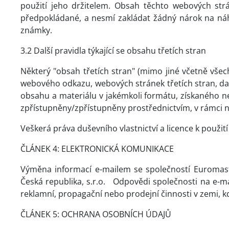
použití jeho držitelem. Obsah těchto webových str
předpokládané, a nesmí zakládat žádný nárok na náh
známky.
3.2 Další pravidla týkající se obsahu třetích stran
Některý "obsah třetích stran" (mimo jiné včetně všech 
webového odkazu, webových stránek třetích stran, dato
obsahu a materiálu v jakémkoli formátu, získaného
zpřístupněny/zpřístupněny prostřednictvím, v rámci 
Veškerá práva duševního vlastnictví a licence k použit
ČLÁNEK 4: ELEKTRONICKÁ KOMUNIKACE
Výměna informací e-mailem se společností Euromaste
Česká republika, s.r.o.
Odpovědi společnosti na e-ma
reklamní, propagační nebo prodejní činnosti v zemi, kd
ČLÁNEK 5: OCHRANA OSOBNÍCH ÚDAJŮ