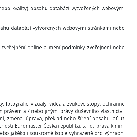
/ nebo kvality) obsahu databází vytvořených webovými
obsahu databází vytvořených webovými stránkami nebo
ro zveřejnění online a mění podmínky zveřejnění nebo
ky, fotografie, vizuály, videa a zvukové stopy, ochranné
právem a / nebo jinými právy duševního vlastnictví.
ení, změna, úprava, překlad nebo šíření obsahu, ať už
ečnosti Euromaster Česká republika, s.r.o.
práva k nim,
nebo jakékoli soukromé kopie vyhrazené pro výhradní