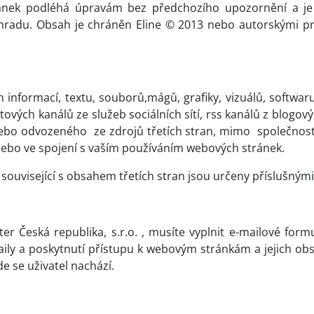
ánek podléhá úpravám bez předchozího upozornění a je 
radu. Obsah je chráněn Eline © 2013 nebo autorskými prá
informací, textu, souborů,mágů, grafiky, vizuálů, softwaru,
vých kanálů ze služeb sociálních sítí, rss kanálů z blogov
 nebo odvozeného
ze zdrojů třetích stran, mimo
společnost
nebo ve spojení s vaším používáním webových stránek.
í související s obsahem třetích stran jsou určeny příslušnými
r Česká republika, s.r.o. , musíte vyplnit e-mailové for
ily a poskytnutí přístupu k webovým stránkám a jejich ob
e se uživatel nachází.