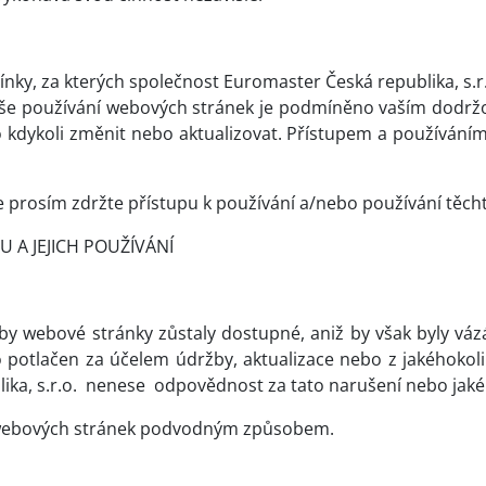
ky, za kterých společnost Euromaster Česká republika, s.r
í. Vaše používání webových stránek je podmíněno vaším dodr
o kdykoli změnit nebo aktualizovat. Přístupem a používání
 prosím zdržte přístupu k používání a/nebo používání těch
U A JEJICH POUŽÍVÁNÍ
, aby webové stránky zůstaly dostupné, aniž by však byly váz
otlačen za účelem údržby, aktualizace nebo z jakéhokol
ka, s.r.o.
nenese
odpovědnost za tato narušení nebo jakék
ní webových stránek podvodným způsobem.