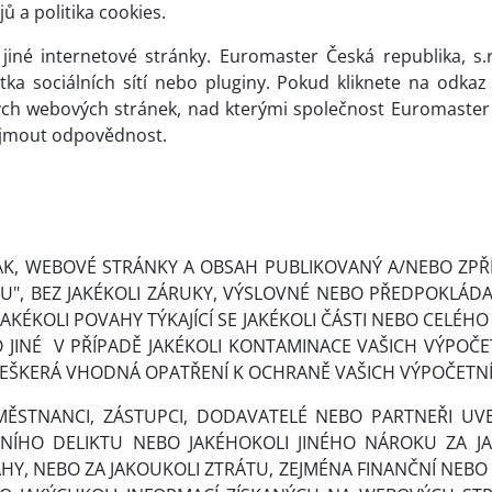
 a politika cookies.
é internetové stránky. Euromaster Česká republika, s.r
čítka sociálních sítí nebo pluginy. Pokud kliknete na odka
 webových stránek, nad kterými společnost Euromaster Če
jmout odpovědnost.
NAK, WEBOVÉ STRÁNKY A OBSAH PUBLIKOVANÝ A/NEBO ZP
U", BEZ JAKÉKOLI ZÁRUKY, VÝSLOVNÉ NEBO PŘEDPOKLÁDANÉ
JAKÉKOLI POVAHY TÝKAJÍCÍ SE JAKÉKOLI ČÁSTI NEBO CELÉ
JINÉ
V PŘÍPADĚ JAKÉKOLI KONTAMINACE VAŠICH VÝPOČE
T VEŠKERÁ VHODNÁ OPATŘENÍ K OCHRANĚ VAŠICH VÝPOČETN
TEL, ZAMĚSTNANCI, ZÁSTUPCI, DODAVATELÉ NEBO PARTNE
ÍHO DELIKTU NEBO JAKÉHOKOLI JINÉHO NÁROKU ZA J
 NEBO ZA JAKOUKOLI ZTRÁTU, ZEJMÉNA FINANČNÍ NEBO O