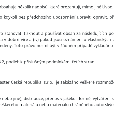
sahuje několik nadpisů, které prezentují, mimo jiné Úvod, 
vo kdykoli bez předchozího upozornění upravit, opravit, 
o stahovat, tisknout a používat obsah za následujících po
) a v dobré víře a (iv) pokud jsou oznámení o vlastnickýc
vedeny. Toto právo nesmí být v žádném případě vykládáno 
 3.2, podléhá
příslušným podmínkám třetích stran.
ter Česká republika, s.r.o.
je zakázáno veškeré rozmnožo
é nebo jiné), distribuce, přenos v jakékoli formě, vytvářen
 a veškerého materiálu nebo materiálu chráněného autorsk