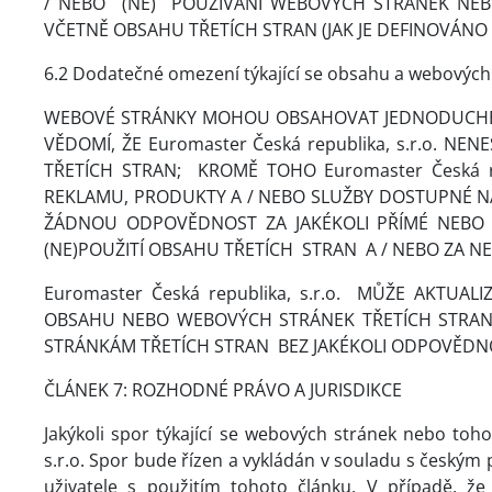
/ NEBO
(NE)
POUŽÍVÁNÍ WEBOVÝCH STRÁNEK NEBO
VČETNĚ OBSAHU TŘETÍCH STRAN (JAK JE DEFINOVÁNO V
6.2 Dodatečné omezení týkající se obsahu a webových 
WEBOVÉ STRÁNKY MOHOU OBSAHOVAT JEDNODUCHÉ N
VĚDOMÍ, ŽE Euromaster Česká republika, s.r.o
TŘETÍCH STRAN;
KROMĚ TOHO Euromaster Česká rep
REKLAMU, PRODUKTY A / NEBO SLUŽBY DOSTUPNÉ NA 
ŽÁDNOU ODPOVĚDNOST ZA JAKÉKOLI PŘÍMÉ NEBO 
(NE)POUŽITÍ OBSAHU TŘETÍCH
STRAN
A / NEBO ZA 
Euromaster Česká republika, s.r.o.
MŮŽE AKTUALI
OBSAHU NEBO WEBOVÝCH STRÁNEK TŘETÍCH STRAN
STRÁNKÁM TŘETÍCH STRAN
BEZ JAKÉKOLI ODPOVĚDNO
ČLÁNEK 7: ROZHODNÉ PRÁVO A JURISDIKCE
Jakýkoli spor týkající se webových stránek nebo to
s.r.o.
Spor bude řízen a vykládán v souladu s českým
uživatele s použitím tohoto článku. V případě, 