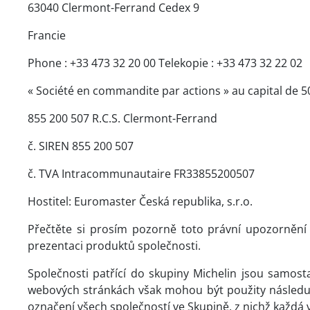
63040 Clermont-Ferrand Cedex 9
Francie
Phone : +33 473 32 20 00 Telekopie : +33 473 32 22 02
« Société en commandite par actions » au capital de 5
855 200 507 R.C.S. Clermont-Ferrand
č. SIREN 855 200 507
č. TVA Intracommunautaire FR33855200507
Hostitel: Euromaster Česká republika, s.r.o.
Přečtěte si prosím pozorně toto právní upozorně
prezentaci produktů společnosti.
Společnosti patřící do skupiny Michelin jsou samost
webových stránkách však mohou být použity následující
označení všech společností ve Skupině, z nichž každá 