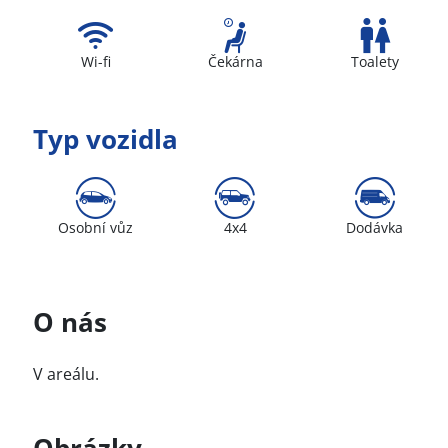
Wi-fi
Čekárna
Toalety
Typ vozidla
Osobní vůz
4x4
Dodávka
O nás
V areálu.