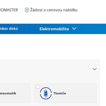
EUROMASTER
Žádost o cenovou nabídku
rátor disků
Elektromobilita
 pneumatik
Tlumiče