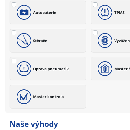
Autobaterie
TPMS
Stěrače
Vyvážení
Oprava pneumatik
Master 
Master kontrola
Naše výhody