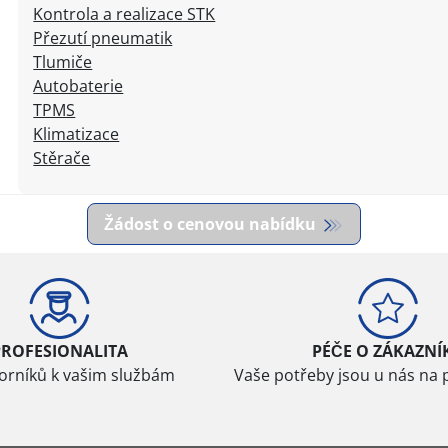
Kontrola a realizace STK
Přezutí pneumatik
Tlumiče
Autobaterie
TPMS
Klimatizace
Stěrače
Žádost o cenovou nabídku
PROFESIONALITA
PÉČE O ZÁKAZNÍ
borníků k vašim službám
Vaše potřeby jsou u nás na 