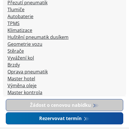
Přezutí pneumatik
Tlumiče
Autobaterie
TPMS
Klimatizace
Huštění pneumatik dusíkem
Geometrie vozu
Stěrače
Vyvážení kol
Brzdy
Oprava pneumatik
Master hotel
Výměna oleje
Master kontrola
Žádost o cenovou nabídku
Rezervovat termín