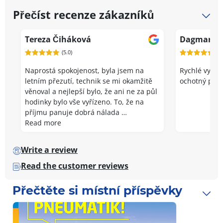
1
Přečíst recenze zákazníků
of
2
Tereza Čiháková
Dagmar Vl
(5.0)
(5.
Naprostá spokojenost, byla jsem na
Rychlé vyřeš
letním přezutí, technik se mi okamžitě
ochotný pers
věnoval a nejlepší bylo, že ani ne za půl
hodinky bylo vše vyřízeno. To, že na
příjmu panuje dobrá nálada …
Read more
Write a review
Read the customer reviews
Přečtěte si místní příspěvky