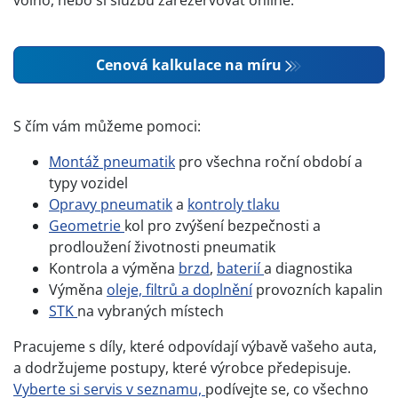
volno, nebo si službu zarezervovat online.
Cenová kalkulace na míru
S čím vám můžeme pomoci:
Montáž pneumatik
pro všechna roční období a
typy vozidel
Opravy pneumatik
a
kontroly tlaku
Geometrie
kol pro zvýšení bezpečnosti a
prodloužení životnosti pneumatik
Kontrola a výměna
brzd
,
baterií
a diagnostika
Výměna
oleje, filtrů a doplnění
provozních kapalin
STK
na vybraných místech
Pracujeme s díly, které odpovídají výbavě vašeho auta,
a dodržujeme postupy, které výrobce předepisuje.
Vyberte si servis v seznamu,
podívejte se, co všechno