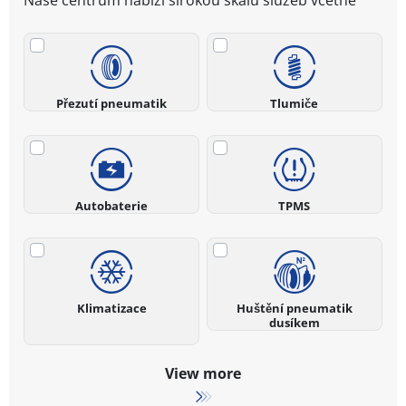
Naše centrum nabízí širokou škálu služeb včetně
Přezutí pneumatik
Tlumiče
Autobaterie
TPMS
Klimatizace
Huštění pneumatik
dusíkem
View more