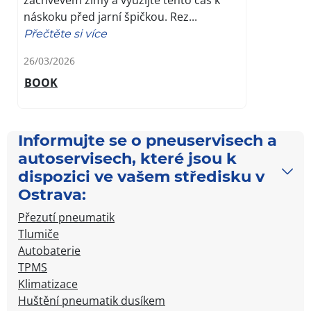
záchvěvem zimy a využijte tento čas k
náskoku před jarní špičkou. Rez...
Přečtěte si více
26/03/2026
BOOK
Informujte se o pneuservisech a
autoservisech, které jsou k
dispozici ve vašem středisku v
Ostrava:
Přezutí pneumatik
Tlumiče
Autobaterie
TPMS
Klimatizace
Huštění pneumatik dusíkem