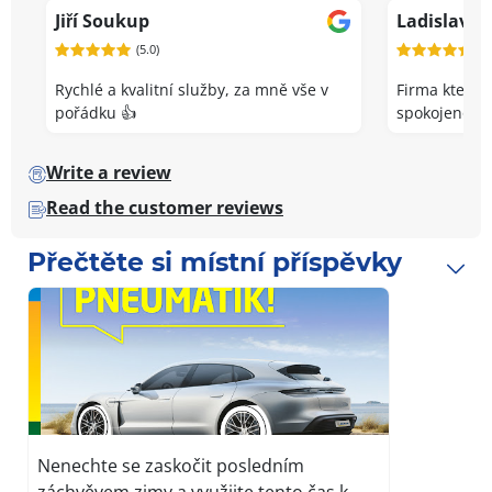
7
Jiří Soukup
Ladislav K
(5.0)
(5.
Rychlé a kvalitní služby, za mně vše v
Firma která 
pořádku 👍
spokojenost
Write a review
Read the customer reviews
Přečtěte si místní příspěvky
Nenechte se zaskočit posledním