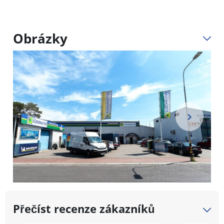
Obrázky
Item
1
Přečíst recenze zákazníků
of