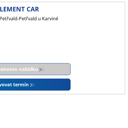
LEMENT CAR
Petřvald-Petřvald u Karviné
 cenovou nabídku
vovat termín