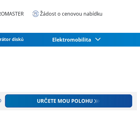
EUROMASTER
Žádost o cenovou nabídku
rátor disků
Elektromobilita
URČETE MOU POLOHU
O