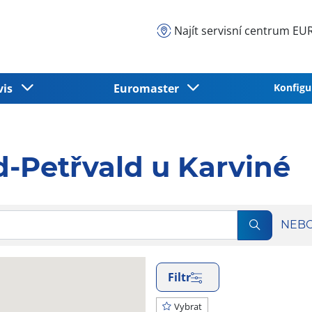
Najít servisní centrum 
vis
Euromaster
Konfigu
d-Petřvald u Karviné
NEB
Filtr
Vybrat