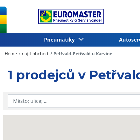
Pneumatiky
Autoser
Home
najít obchod
Petřvald-Petřvald u Karviné
1 prodejců v Petřval
Zadejte město