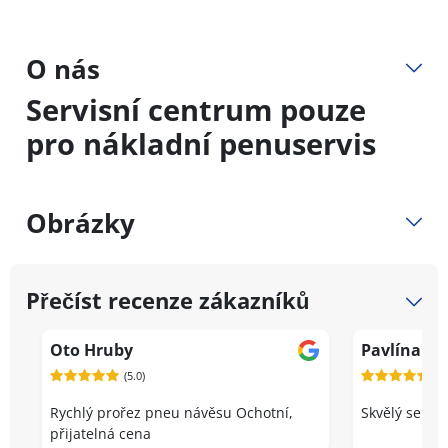
O nás
Servisní centrum pouze
pro nákladní penuservis
Obrázky
Přečíst recenze zákazníků
Oto Hruby
Pavlína Do
(5.0)
(5.
Rychlý prořez pneu návěsu Ochotní,
Skvělý servis
přijatelná cena