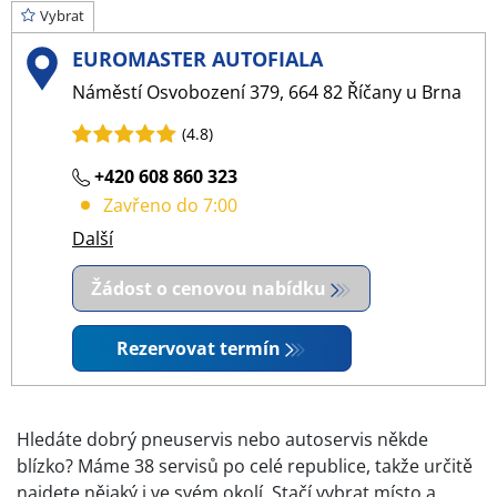
Vybrat
EUROMASTER AUTOFIALA
Náměstí Osvobození 379, 664 82 Říčany u Brna
(4.8)
+420 608 860 323
Zavřeno do 7:00
Další
Žádost o cenovou nabídku
Rezervovat termín
Hledáte dobrý pneuservis nebo autoservis někde
blízko? Máme 38 servisů po celé republice, takže určitě
najdete nějaký i ve svém okolí. Stačí vybrat místo a