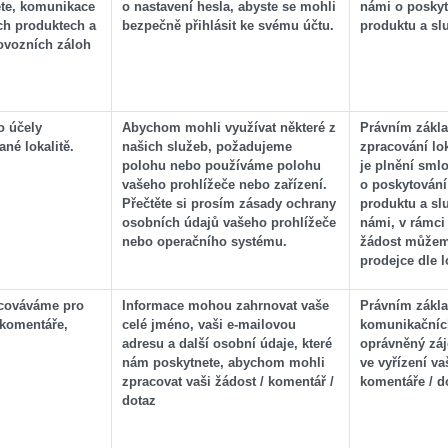
ete, komunikace
o nastavení hesla, abyste se mohli
námi o poskyt
ích produktech a
bezpečně přihlásit ke svému účtu.
produktu a sl
ovozních záloh
o účely
Abychom mohli využívat některé z
Právním zákl
né lokalitě.
našich služeb, požadujeme
zpracování lo
polohu nebo používáme polohu
je plnění sml
vašeho prohlížeče nebo zařízení.
o poskytování
Přečtěte si prosím zásady ochrany
produktu a sl
osobních údajů vašeho prohlížeče
námi, v rámci
nebo operačního systému.
žádost můžem
prodejce dle lo
cováváme pro
Informace mohou zahrnovat vaše
Právním zákl
 komentáře,
celé jméno, vaši e-mailovou
komunikačních
adresu a další osobní údaje, které
oprávněný záj
nám poskytnete, abychom mohli
ve vyřízení va
zpracovat vaši žádost / komentář /
komentáře / d
dotaz