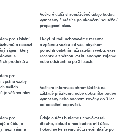
Veškeré další shromážděné údaje budou
vymazány 3 měsíce po ukončení soutěže /
propagační akce.
dem pro získání
I když si rádi uchováváme recenze
růzkumů a recenzí
a zpětnou vazbu od vás, abychom
ěný zájem, který
pomohli ostatním uživatelům webu, vaše
edování a
recenze a zpětnou vazbu anonymizujeme
šich produktů a
nebo odstraníme po 3 letech.
adem pro
ší zpětné vazby
ých vašich
Veškeré informace shromážděné na
ů je váš souhlas.
základě průzkumu nebo dotazníku budou
vymazány nebo anonymizovány do 3 let
od odeslání odpovědí.
adem pro
Údaje o účtu budeme uchovávat tak
ajů o účtu je
dlouho, dokud u nás budete mít účet.
y mezi vámi a
Pokud se ke svému účtu nepřihlásíte po