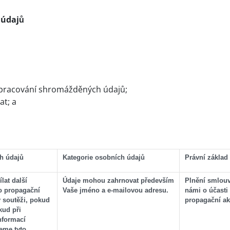
 údajů
 zpracování shromážděných údajů;
t; a
h údajů
Kategorie osobních údajů
Právní základ
at další
Údaje mohou zahrnovat především
Plnění smlouv
o propagační
Vaše jméno a e-mailovou adresu.
námi o účasti 
v soutěži, pokud
propagační ak
kud při
nformací
eme tyto