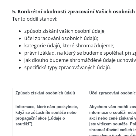
5. Konkrétní okolnosti zpracování Vašich osobních
Tento oddíl stanoví:
způsob získání vašich osobní údaje;
účel zpracování osobních údajů;
kategorie údajů, které shromažďujeme;
právní základ, na který se budeme spoléhat při
jak dlouho budeme shromážděné údaje uchováva
specifické typy zpracovávaných údajů.
Způsob získání osobních údajů
Účel zpracování osobníc
Informace, které nám poskytnete,
Abychom vám mohli zasíl
když se zúčastníte soutěže nebo
informace o soutěži neb
propagační akce („údaje o
akci nebo ceně získané 
soutěži").
jste vítězem soutěže. Po
shromažďování vašich i
neuvedeme jinak, použij