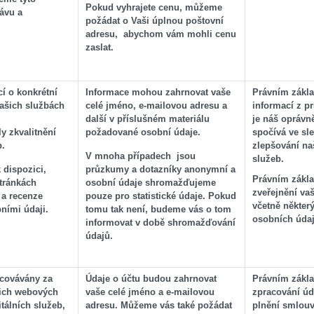
Pokud vyhrajete cenu, můžeme
ávu a
požádat o Vaši úplnou poštovní
adresu, abychom vám mohli cenu
zaslat.
í o konkrétní
Informace mohou zahrnovat vaše
Právním zákla
našich službách
celé jméno, e-mailovou adresu a
informací z p
další v příslušném materiálu
je náš oprávn
y zkvalitnění
požadované osobní údaje.
spočívá ve sl
b.
zlepšování na
V mnoha případech jsou
služeb.
 dispozici,
průzkumy a dotazníky anonymní a
Právním zákl
tránkách
osobní údaje shromažďujeme
zveřejnění va
 a recenze
pouze pro statistické údaje. Pokud
včetně někter
ními údaji.
tomu tak není, budeme vás o tom
osobních údaj
informovat v době shromažďování
údajů.
acovávány za
Údaje o účtu budou zahrnovat
Právním zákl
ich webových
vaše celé jméno a e-mailovou
zpracování úd
itálních služeb,
adresu. Můžeme vás také požádat
plnění smlouv