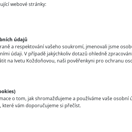
ující webové stránky:
bních údajů
chraně a respektování vašeho soukromí, jmenovali jsme o
ními údaji. V případě jakýchkoliv dotazů ohledně zpracován
it na Ivetu Koždoňovou, naši pověřenkyni pro ochranu oso
ookies)
rmace o tom, jak shromažďujeme a používáme vaše osobní ú
e, které vám doporučujeme si přečíst.