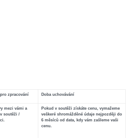
 pro zpracování
Doba uchovávání
y mezi vámi a
Pokud v soutěži získáte cenu, vymažeme
v soutěži /
veškeré shromážděné údaje nejpozději do
ci.
6 měsíců od data, kdy vám zašleme vaši
cenu.