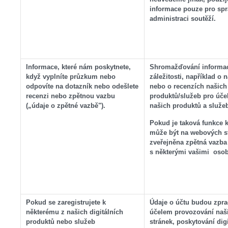
informace pouze pro spr
administraci soutěží.
Informace, které nám poskytnete,
Shromažďování informac
když vyplníte průzkum nebo
záležitosti, například o 
odpovíte na dotazník nebo odešlete
nebo o recenzích našich
recenzi nebo zpětnou vazbu
produktů/služeb pro účel
(„údaje o zpětné vazbě").
našich produktů a služe
Pokud je taková funkce k
může být na webových s
zveřejněna zpětná vazba
s některými vašimi osob
Pokud se zaregistrujete k
Údaje o účtu budou zpr
některému z našich digitálních
účelem provozování naš
produktů nebo služeb
stránek, poskytování dig