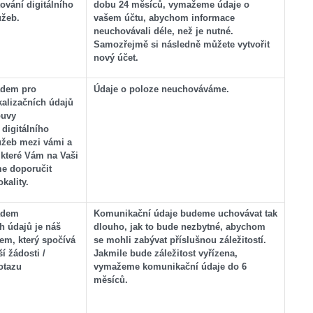
ování digitálního
dobu 24 měsíců, vymažeme údaje o
užeb.
vašem účtu, abychom informace
neuchovávali déle, než je nutné.
Samozřejmě si následně můžete vytvořit
nový účet.
adem pro
Údaje o poloze neuchováváme.
kalizačních údajů
ouvy
 digitálního
užeb mezi vámi a
 které Vám na Vaši
e doporučit
kality.
adem
Komunikační údaje budeme uchovávat tak
 údajů je náš
dlouho, jak to bude nezbytné, abychom
em, který spočívá
se mohli zabývat příslušnou záležitostí.
ší žádosti /
Jakmile bude záležitost vyřízena,
otazu
vymažeme komunikační údaje do 6
měsíců.