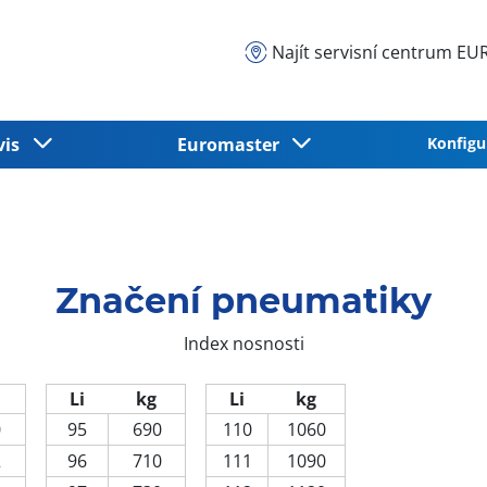
Najít servisní centrum 
vis
Euromaster
Konfigu
Značení pneumatiky
Index nosnosti
Li
kg
Li
kg
0
95
690
110
1060
2
96
710
111
1090