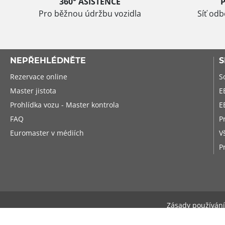
360° ASISTENCE
Pro běžnou údržbu vozidla
Síť od
NEPŘEHLÉDNĚTE
S
Rezervace online
S
Master jistota
E
Prohlídka vozu - Master kontrola
E
FAQ
P
Euromaster v médiích
V
P
Zásady používání