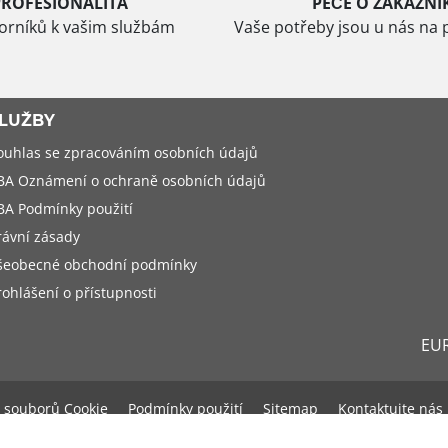
PROFESIONALITA
PÉČE O ZÁKAZNÍ
borníků k vašim službám
Vaše potřeby jsou u nás na 
LUŽBY
ouhlas se zpracováním osobních údajů
BA Oznámení o ochraně osobních údajů
BA Podmínky použití
rávní zásady
šeobecné obchodní podmínky
rohlášení o přístupnosti
EU
 souborů Cookie
Podmínky použití
Sitemap
Kontaktujte nás
Copyright - 2019 - EUROMASTER Česká republika s.r.o. Euromaster v Evropě