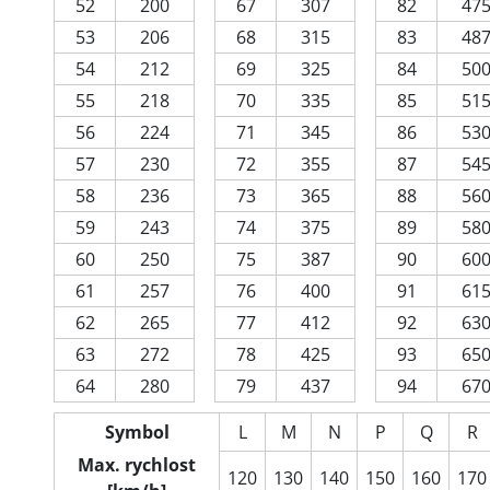
52
200
67
307
82
47
53
206
68
315
83
48
54
212
69
325
84
50
55
218
70
335
85
51
56
224
71
345
86
53
57
230
72
355
87
54
58
236
73
365
88
56
59
243
74
375
89
58
60
250
75
387
90
60
61
257
76
400
91
61
62
265
77
412
92
63
63
272
78
425
93
65
64
280
79
437
94
67
Symbol
L
M
N
P
Q
R
Max. rychlost
120
130
140
150
160
170