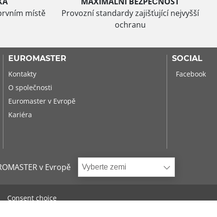
KA
MAXIMÁLNÍ BEZPEČNOST
prvním místě
Provozní standardy zajišťující nejvyšší
ochranu
EUROMASTER
SOCIAL
Kontakty
Facebook
O společnosti
Euromaster v Evropě
Kariéra
ROMASTER v Evropě
Vyberte zemi
Consent choice