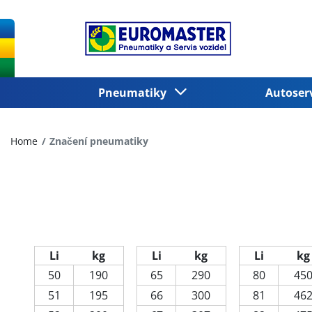
Pneumatiky
Autoser
Home
Značení pneumatiky
Li
kg
Li
kg
Li
kg
50
190
65
290
80
45
51
195
66
300
81
46