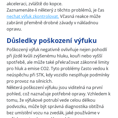
akceleraci, zvláště do kopce.
Zaznamenáte-li některý z těchto problémů, je čas
nechat výfuk zkontrolovat.
Včasná reakce může
zabránit přeměně drobné závady v nákladnou
opravu.
Důsledky poškození výfuku
Poškozený výfuk negativně ovlivňuje nejen pohodlí
při jízdě kvůli zvýšenému hluku, kouři nebo vyšší
spotřebě, ale může také překračovat zákonné limity
pro hluk a emise CO2. Tyto problémy často vedou k
neúspěchu při STK, kdy vozidlo nesplňuje podmínky
pro provoz na silnicích.
Některá poškození výfuku jsou viditelná na první
pohled, což naznačuje potřebné opravy. Vzhledem k
tomu, že výfukové potrubí vede celou délkou
podvozku, může být správná diagnostika obtížná
bez umístění vozu na zvedák, jaké používáme v