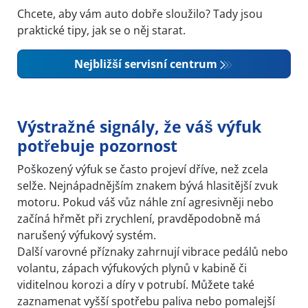
Chcete, aby vám auto dobře sloužilo? Tady jsou
praktické tipy, jak se o něj starat.
Nejbližší servisní centrum
Výstražné signály, že váš výfuk
potřebuje pozornost
Poškozený výfuk se často projeví dříve, než zcela
selže. Nejnápadnějším znakem bývá hlasitější zvuk
motoru. Pokud váš vůz náhle zní agresivněji nebo
začíná hřmět při zrychlení, pravděpodobně má
narušený výfukový systém.
Další varovné příznaky zahrnují vibrace pedálů nebo
volantu, zápach výfukových plynů v kabině či
viditelnou korozi a díry v potrubí. Můžete také
zaznamenat vyšší spotřebu paliva nebo pomalejší