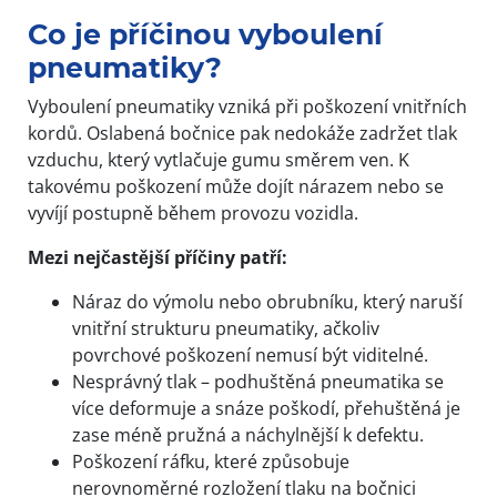
Co je příčinou vyboulení
pneumatiky?
Vyboulení pneumatiky vzniká při poškození vnitřních
kordů. Oslabená bočnice pak nedokáže zadržet tlak
vzduchu, který vytlačuje gumu směrem ven. K
takovému poškození může dojít nárazem nebo se
vyvíjí postupně během provozu vozidla.
Mezi nejčastější příčiny patří:
Náraz do výmolu nebo obrubníku, který naruší
vnitřní strukturu pneumatiky, ačkoliv
povrchové poškození nemusí být viditelné.
Nesprávný tlak – podhuštěná pneumatika se
více deformuje a snáze poškodí, přehuštěná je
zase méně pružná a náchylnější k defektu.
Poškození ráfku, které způsobuje
nerovnoměrné rozložení tlaku na bočnici