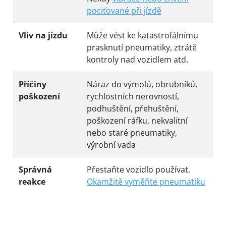
pociťované při jízdě
Vliv na jízdu
Může vést ke katastrofálnímu
prasknutí pneumatiky, ztrátě
kontroly nad vozidlem atd.
Příčiny
Náraz do výmolů, obrubníků,
poškození
rychlostních nerovností,
podhuštění, přehuštění,
poškození ráfku, nekvalitní
nebo staré pneumatiky,
výrobní vada
Správná
Přestaňte vozidlo používat.
reakce
Okamžitě vyměňte pneumatiku