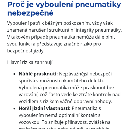
Proč je vyboulení pneumatiky
nebezpečné
Vyboulení patří k běžným poškozením, vždy však
znamená narušení strukturální integrity pneumatiky.
V takovém případě pneumatika nemůže dále plnit
svou funkci a představuje značné riziko pro
bezpečnost jízdy.
Hlavní rizika zahrnují:
Náhlé prasknutí:
Nejzávažnější nebezpečí
spočívá v možnosti okamžitého defektu.
Vyboulená pneumatika může prasknout bez
varování, což často vede ke ztrátě kontroly nad
vozidlem s rizikem vážné dopravní nehody.
Horší jízdní vlastnosti:
Pneumatika s
vyboulením nemá optimální kontakt s
vozovkou. To snižuje přilnavost, zvláště na