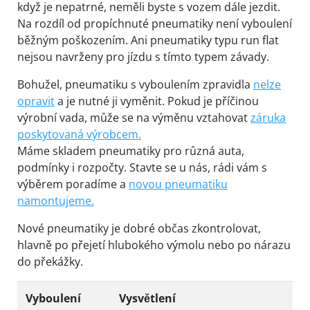
když je nepatrné, neměli byste s vozem dále jezdit.
Na rozdíl od propíchnuté pneumatiky není vyboulení
běžným poškozením. Ani pneumatiky typu run flat
nejsou navrženy pro jízdu s tímto typem závady.
Bohužel, pneumatiku s vyboulením zpravidla
nelze
opravit
a je nutné ji vyměnit. Pokud je příčinou
výrobní vada, může se na výměnu vztahovat
záruka
poskytovaná výrobcem.
Máme skladem pneumatiky pro různá auta,
podmínky i rozpočty. Stavte se u nás, rádi vám s
výběrem poradíme a
novou pneumatiku
namontujeme.
Nové pneumatiky je dobré občas zkontrolovat,
hlavně po přejetí hlubokého výmolu nebo po nárazu
do překážky.
Vyboulení
Vysvětlení