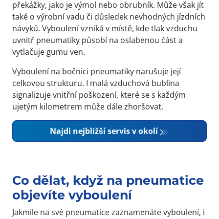
překážky, jako je výmol nebo obrubník. Může však jít
také o výrobní vadu či důsledek nevhodných jízdních
návyků. Vyboulení vzniká v místě, kde tlak vzduchu
uvnitř pneumatiky působí na oslabenou část a
vytlačuje gumu ven.
Vyboulení na bočnici pneumatiky narušuje její
celkovou strukturu. I malá vzduchová bublina
signalizuje vnitřní poškození, které se s každým
ujetým kilometrem může dále zhoršovat.
Najdi nejbližší servis v okolí
Co dělat, když na pneumatice
objevíte vyboulení
Jakmile na své pneumatice zaznamenáte vyboulení, i