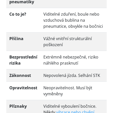
pneumatiky
Co to je?
Viditelné zduření, boule nebo
vzduchová bublina na
pneumatice, obvykle na bočnici
Příčina
Vážné vnitřní strukturální
poškození
Bezprostřední
Extrémně nebezpečné, riziko
rizika
náhlého prasknutí
Zákonnost
Nepovolená jízda. Selhání STK
Opravitelnost
Neopravitelnost. Musí být
vyměněny
Příznaky
Viditelné vyboulení bočnice.
Někdy
vibrace nebo chvění