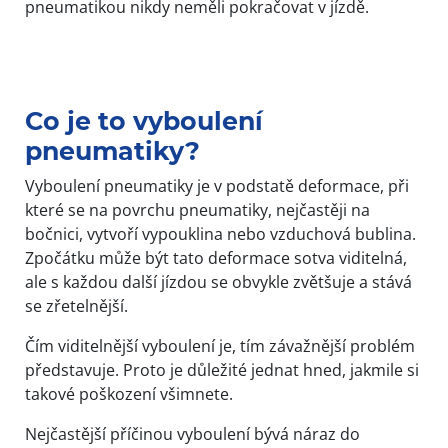
pneumatikou nikdy neměli pokračovat v jízdě.
Co je to vyboulení
pneumatiky?
Vyboulení pneumatiky je v podstatě deformace, při
které se na povrchu pneumatiky, nejčastěji na
bočnici, vytvoří vypouklina nebo vzduchová bublina.
Zpočátku může být tato deformace sotva viditelná,
ale s každou další jízdou se obvykle zvětšuje a stává
se zřetelnější.
Čím viditelnější vyboulení je, tím závažnější problém
představuje. Proto je důležité jednat hned, jakmile si
takové poškození všimnete.
Nejčastější příčinou vyboulení bývá náraz do