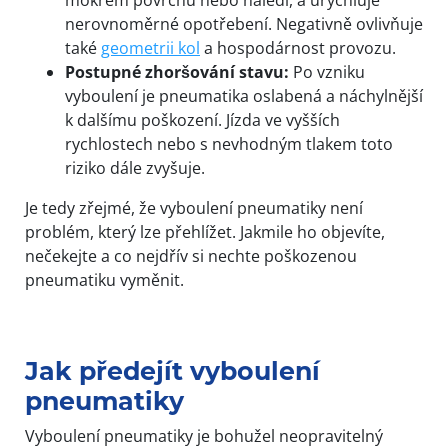
mokrém povrchu nebo náledí, a urychluje
nerovnoměrné opotřebení. Negativně ovlivňuje
také
geometrii kol
a hospodárnost provozu.
Postupné zhoršování stavu:
Po vzniku
vyboulení je pneumatika oslabená a náchylnější
k dalšímu poškození. Jízda ve vyšších
rychlostech nebo s nevhodným tlakem toto
riziko dále zvyšuje.
Je tedy zřejmé, že vyboulení pneumatiky není
problém, který lze přehlížet. Jakmile ho objevíte,
nečekejte a co nejdřív si nechte poškozenou
pneumatiku vyměnit.
Jak předejít vyboulení
pneumatiky
Vyboulení pneumatiky je bohužel neopravitelný